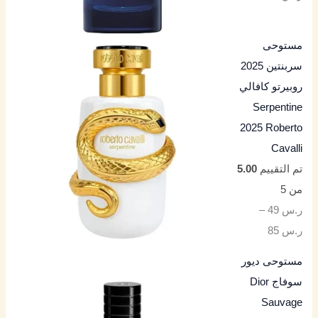
مستوحى
سربنتين 2025
روبيرتو كافالي
Serpentine
2025 Roberto
Cavalli
تم التقييم
5.00
من 5
ر.س
49
–
ر.س
85
مستوحى ديور
سوفاج Dior
Sauvage