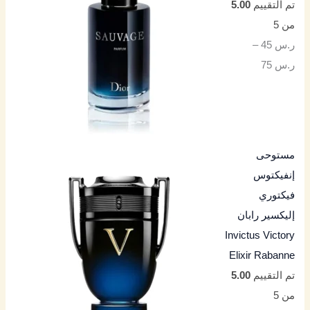
تم التقييم
5.00
من 5
ر.س
45
–
ر.س
75
مستوحى
إنفيكتوس
فيكتوري
إليكسير رابان
Invictus Victory
Elixir Rabanne
تم التقييم
5.00
من 5