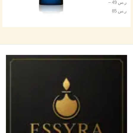
ر.س
49
–
ر.س
85