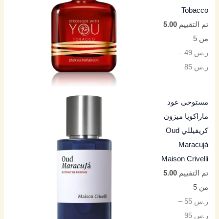
Tobacco
تم التقييم
5.00
من 5
ر.س
49
–
ر.س
85
مستوحى عود
ماراكويا ميزون
كريفيللي Oud
Maracujá
Maison Crivelli
تم التقييم
5.00
من 5
ر.س
55
–
ر.س
95