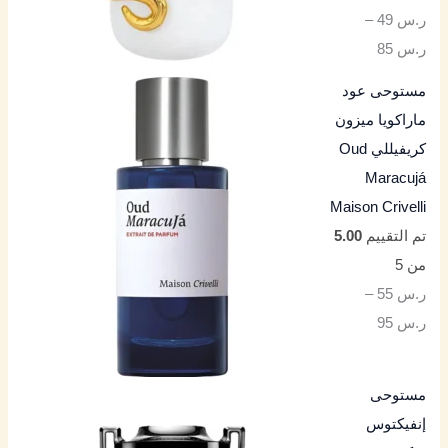
ر.س
49
–
ر.س
85
مستوحى عود
ماراكويا ميزون
كريفيللي Oud
Maracujá
Maison Crivelli
تم التقييم
5.00
من 5
ر.س
55
–
ر.س
95
مستوحى
إنفيكتوس