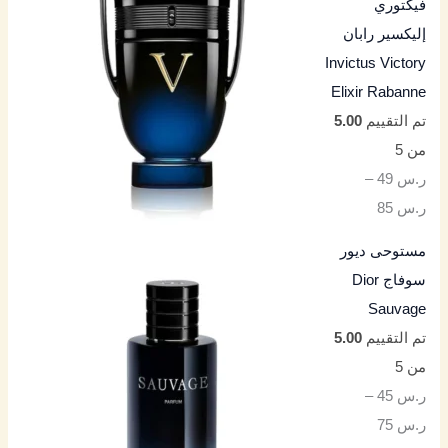
فيكتوري
إليكسير رابان
Invictus Victory
Elixir Rabanne
تم التقييم
5.00
من 5
ر.س
49
–
ر.س
85
مستوحى ديور
سوفاج Dior
Sauvage
تم التقييم
5.00
من 5
ر.س
45
–
ر.س
75