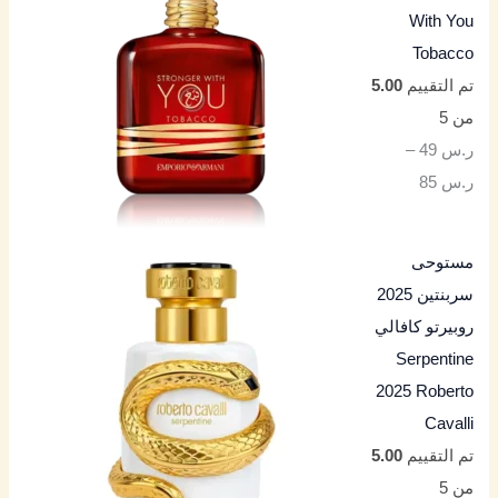
With You
Tobacco
تم التقييم
5.00
من 5
ر.س
49
–
ر.س
85
مستوحى
سربنتين 2025
روبيرتو كافالي
Serpentine
2025 Roberto
Cavalli
تم التقييم
5.00
من 5