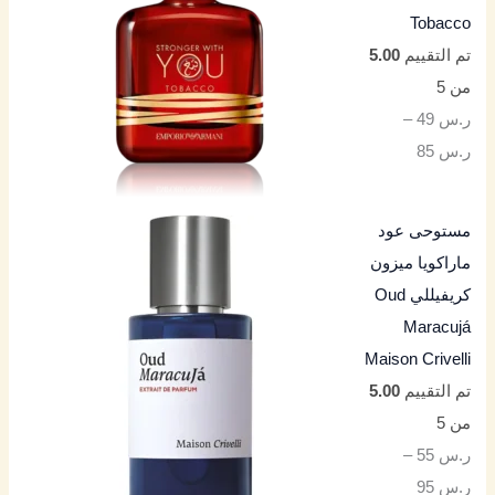
Tobacco
تم التقييم
5.00
من 5
ر.س
49
–
ر.س
85
مستوحى عود
ماراكويا ميزون
كريفيللي Oud
Maracujá
Maison Crivelli
تم التقييم
5.00
من 5
ر.س
55
–
ر.س
95