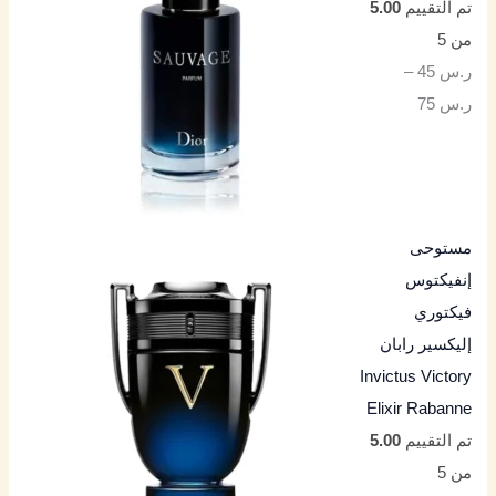
تم التقييم
5.00
من 5
ر.س
45
–
ر.س
75
مستوحى
إنفيكتوس
فيكتوري
إليكسير رابان
Invictus Victory
Elixir Rabanne
تم التقييم
5.00
من 5