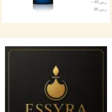
ر.س
49
–
ر.س
85