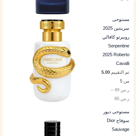
مستوحى
سربنتين 2025
روبيرتو كافالي
Serpentine
2025 Roberto
Cavalli
تم التقييم
5.00
من 5
ر.س
49
–
ر.س
85
مستوحى ديور
سوفاج Dior
Sauvage