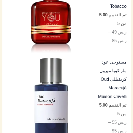
Tobacco
تم التقييم
5.00
من 5
ر.س
49
–
ر.س
85
مستوحى عود
ماراكويا ميزون
كريفيللي Oud
Maracujá
Maison Crivelli
تم التقييم
5.00
من 5
ر.س
55
–
ر.س
95