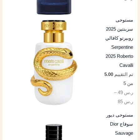
مستوحى
سربنتين 2025
روبيرتو كافالي
Serpentine
2025 Roberto
Cavalli
تم التقييم
5.00
من 5
ر.س
49
–
ر.س
85
مستوحى ديور
سوفاج Dior
Sauvage