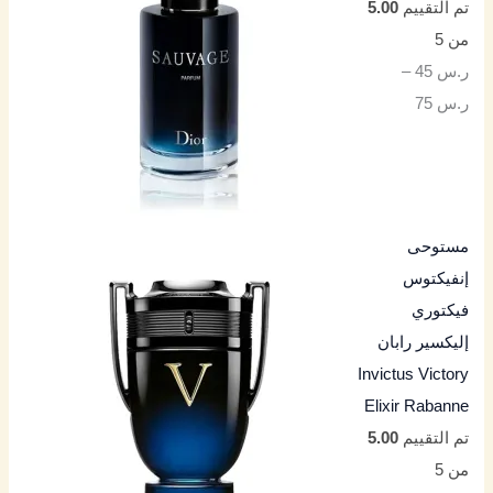
تم التقييم
5.00
من 5
ر.س
45
–
ر.س
75
مستوحى
إنفيكتوس
فيكتوري
إليكسير رابان
Invictus Victory
Elixir Rabanne
تم التقييم
5.00
من 5