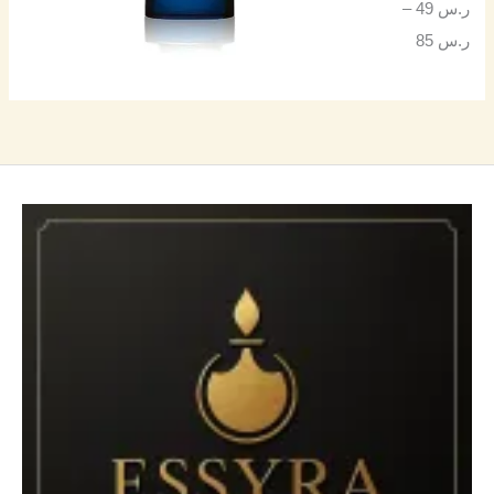
ر.س
49
–
ر.س
85