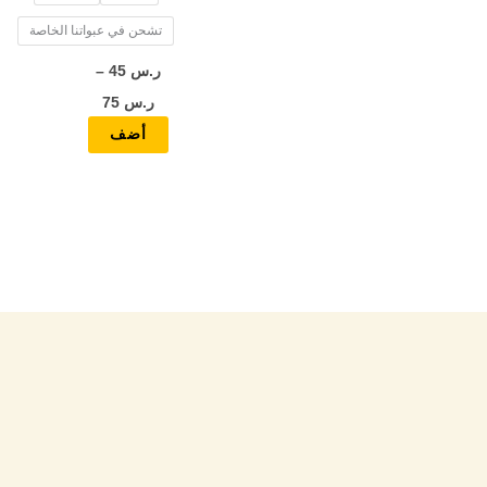
المنتج
تشحن في عبواتنا الخاصة
ر.س
45
–
ر.س
75
أضف