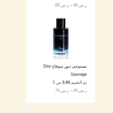
ر.س
49
–
ر.س
85
مستوحى ديور سوفاج Dior
Sauvage
تم التقييم
5.00
من 5
ر.س
45
–
ر.س
75