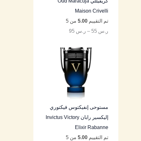
كريفيللي Oud Maracujá
Maison Crivelli
تم التقييم
5.00
من 5
ر.س
55
–
ر.س
95
مستوحى إنفيكتوس فيكتوري
إليكسير رابان Invictus Victory
Elixir Rabanne
تم التقييم
5.00
من 5