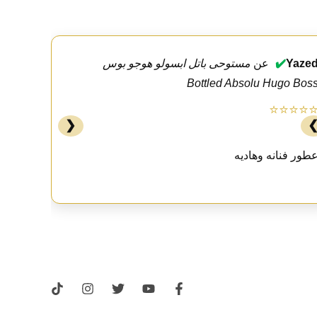
Yaze
✔️
عن
مستوحى باتل ابسولو هوجو بوس
Bottled Absolu Hugo Bos
⭐⭐⭐⭐
❮
طور فنانه وهاديه