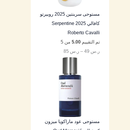
مستوحى سربنتين 2025 روبيرتو
كافالي Serpentine 2025
Roberto Cavalli
تم التقييم
5.00
من 5
ر.س
49
–
ر.س
85
مستوحى عود ماراكويا ميزون