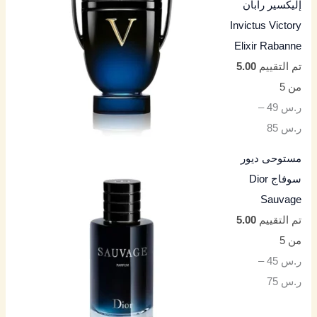
إليكسير رابان
Invictus Victory
Elixir Rabanne
تم التقييم
5.00
من 5
ر.س
49
–
ر.س
85
مستوحى ديور
سوفاج Dior
Sauvage
تم التقييم
5.00
من 5
ر.س
45
–
ر.س
75