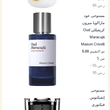
ر.س
85
مستوحى عود
ماراكويا ميزون
كريفيللي Oud
Maracujá
Maison Crivelli
تم التقييم
5.00
من 5
ر.س
55
–
ر.س
95
مستوحى
إنفيكتوس
فيكتوري