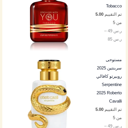
Tobacco
تم التقييم
5.00
من 5
ر.س
49
–
ر.س
85
مستوحى
سربنتين 2025
روبيرتو كافالي
Serpentine
2025 Roberto
Cavalli
تم التقييم
5.00
من 5
ر.س
49
–