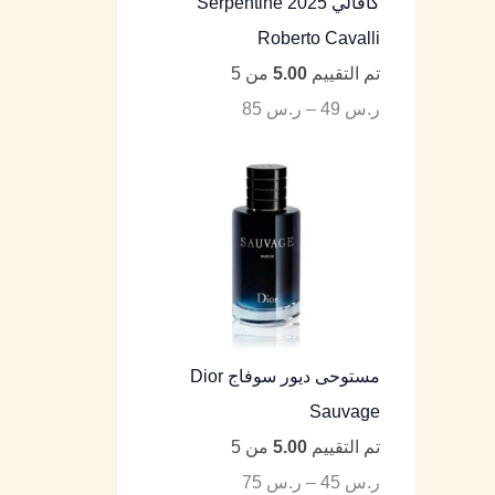
كافالي Serpentine 2025
Roberto Cavalli
تم التقييم
5.00
من 5
ر.س
49
–
ر.س
85
مستوحى ديور سوفاج Dior
Sauvage
تم التقييم
5.00
من 5
ر.س
45
–
ر.س
75