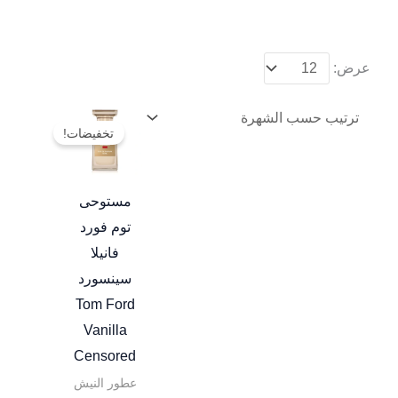
عرض:
نطاق
هناك
السعر:
تخفيضات!
العديد
من
من
خلال
الأشكال
مستوحى
المختلفة
توم فورد
لهذا
فانيلا
المنتج.
سينسورد
يمكن
Tom Ford
اختيار
Vanilla
الخيارات
Censored
على
عطور النيش
صفحة