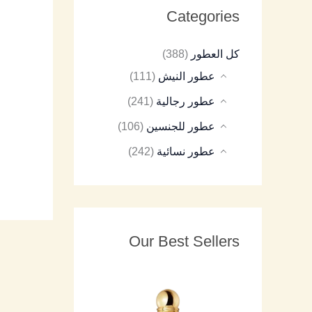
Categories
8
9
8
7
8
كل العطور
(388)
5
5
5
5
5
عطور النيش
(111)
عطور رجالية
(241)
عطور للجنسين
(106)
عطور نسائية
(242)
Our Best Sellers