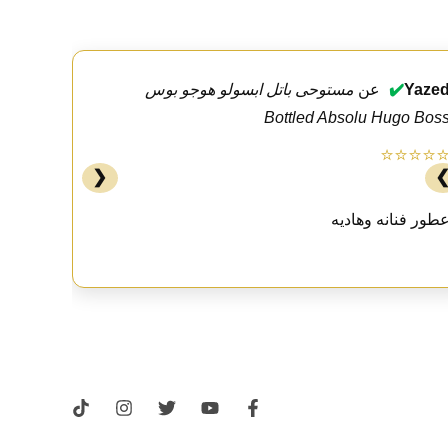
Yaze
✔️
عن
مستوحى باتل ابسولو هوجو بوس
Bottled Absolu Hugo Bos
⭐⭐⭐⭐
❮
طور فنانه وهاديه