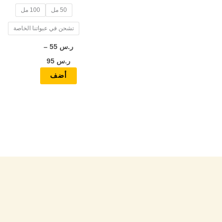
50 مل
100 مل
المنتج
تشحن في عبواتنا الخاصة
ر.س
55
–
ر.س
95
أضف