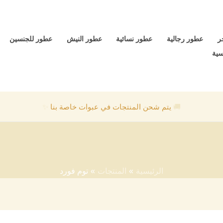
ر
عطور رجالية
عطور نسائية
عطور النيش
عطور للجنسين
سية
🚚
يتم شحن المنتجات في عبوات خاصة بنا
✨
توم فورد
الرئيسية
المنتجات
توم فورد