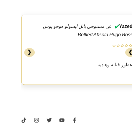
Yaze
✔️
عن
مستوحى باتل ابسولو هوجو بوس
Bottled Absolu Hugo Bos
⭐⭐⭐⭐
❮
طور فنانه وهاديه