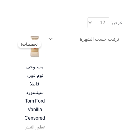
عرض:
نطاق
هناك
السعر:
تخفيضات!
العديد
من
من
خلال
الأشكال
مستوحى
المختلفة
توم فورد
لهذا
فانيلا
المنتج.
سينسورد
يمكن
Tom Ford
اختيار
Vanilla
الخيارات
Censored
على
عطور النيش
صفحة