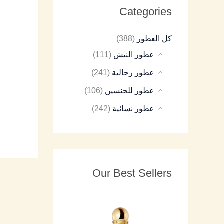
Categories
8
9
8
7
8
كل العطور
(388)
5
5
5
5
5
عطور النيش
(111)
عطور رجالية
(241)
عطور للجنسين
(106)
عطور نسائية
(242)
Our Best Sellers