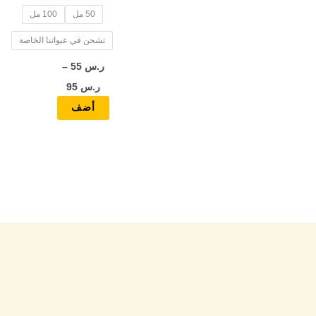
50 مل
100 مل
المنتج
تشحن في عبواتنا الخاصة
ر.س
55
–
ر.س
95
أضف