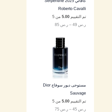
كافالي Serpentine 2025
Roberto Cavalli
تم التقييم
5.00
من 5
ر.س
49
–
ر.س
85
مستوحى ديور سوفاج Dior
Sauvage
تم التقييم
5.00
من 5
ر.س
45
–
ر.س
75