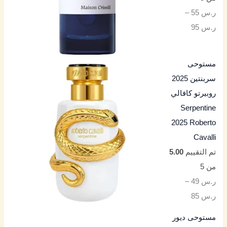
ر.س
55
–
ر.س
95
مستوحى
سربنتين 2025
روبيرتو كافالي
Serpentine
2025 Roberto
Cavalli
تم التقييم
5.00
من 5
ر.س
49
–
ر.س
85
مستوحى ديور