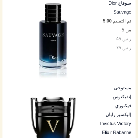
سوفاج Dior
Sauvage
تم التقييم
5.00
من 5
ر.س
45
–
ر.س
75
مستوحى
إنفيكتوس
فيكتوري
إليكسير رابان
Invictus Victory
Elixir Rabanne