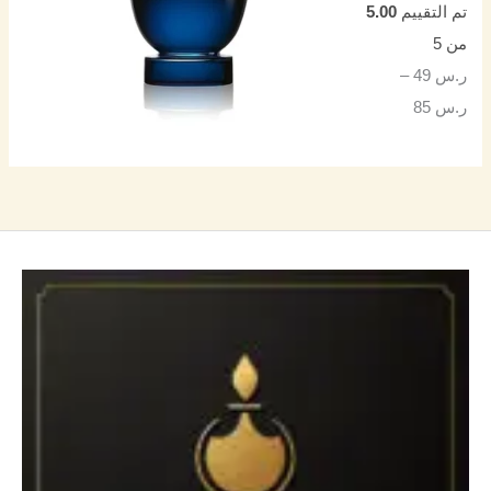
تم التقييم
5.00
من 5
ر.س
49
–
ر.س
85