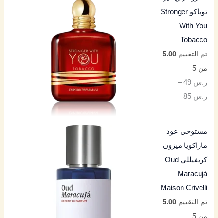
توباكو Stronger
With You
Tobacco
تم التقييم
5.00
من 5
ر.س
49
–
ر.س
85
مستوحى عود
ماراكويا ميزون
كريفيللي Oud
Maracujá
Maison Crivelli
تم التقييم
5.00
من 5