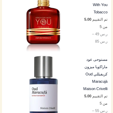
With You
Tobacco
تم التقييم
5.00
من 5
ر.س
49
–
ر.س
85
مستوحى عود
ماراكويا ميزون
كريفيللي Oud
Maracujá
Maison Crivelli
تم التقييم
5.00
من 5
ر.س
55
–