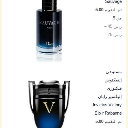
Sauvage
تم التقييم
5.00
من 5
ر.س
45
–
ر.س
75
مستوحى
إنفيكتوس
فيكتوري
إليكسير رابان
Invictus Victory
Elixir Rabanne
تم التقييم
5.00