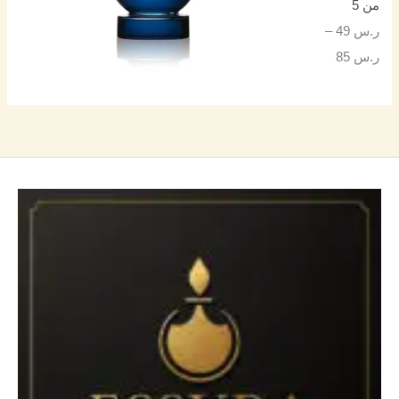
من 5
ر.س
49
–
ر.س
85