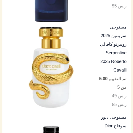
ر.س
95
مستوحى
سربنتين 2025
روبيرتو كافالي
Serpentine
2025 Roberto
Cavalli
تم التقييم
5.00
من 5
ر.س
49
–
ر.س
85
مستوحى ديور
سوفاج Dior