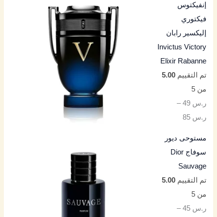
إنفيكتوس
فيكتوري
إليكسير رابان
Invictus Victory
Elixir Rabanne
تم التقييم
5.00
من 5
ر.س
49
–
ر.س
85
مستوحى ديور
سوفاج Dior
Sauvage
تم التقييم
5.00
من 5
ر.س
45
–