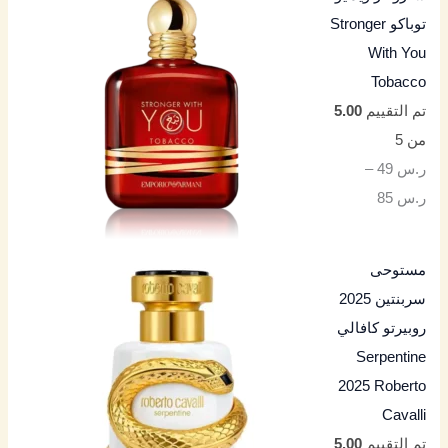
توباكو Stronger
With You
Tobacco
تم التقييم
5.00
من 5
ر.س
49
–
ر.س
85
مستوحى
سربنتين 2025
روبيرتو كافالي
Serpentine
2025 Roberto
Cavalli
تم التقييم
5.00