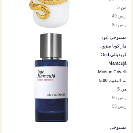
من 5
ر.س
49
–
ر.س
85
مستوحى عود
ماراكويا ميزون
كريفيللي Oud
Maracujá
Maison Crivelli
تم التقييم
5.00
من 5
ر.س
55
–
ر.س
95
مستوحى