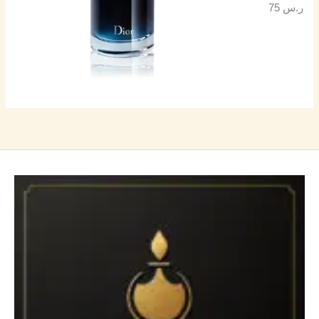
ر.س
75