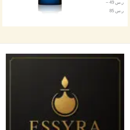
ر.س
49
–
ر.س
85