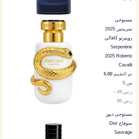
مستوحى
سربنتين 2025
روبيرتو كافالي
Serpentine
2025 Roberto
Cavalli
تم التقييم
5.00
من 5
ر.س
49
–
ر.س
85
مستوحى ديور
سوفاج Dior
Sauvage