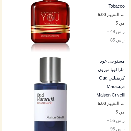
Tobacco
تم التقييم
5.00
من 5
ر.س
49
–
ر.س
85
مستوحى عود
ماراكويا ميزون
كريفيللي Oud
Maracujá
Maison Crivelli
تم التقييم
5.00
من 5
ر.س
55
–
ر.س
95