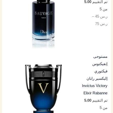
تم التقييم
5.00
من 5
ر.س
45
–
ر.س
75
مستوحى
إنفيكتوس
فيكتوري
إليكسير رابان
Invictus Victory
Elixir Rabanne
تم التقييم
5.00
من 5