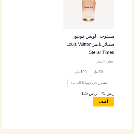
خلال
الأشكال
المختلفة
لهذا
المنتج.
مستوحى لويس فويتون
يمكن
ستيلار تايمز Louis Vuitton
اختيار
Stellar Times
الخيارات
عطور النيش
على
صفحة
50 مل
100 مل
المنتج
تشحن في عبواتنا الخاصة
ر.س
75
–
ر.س
135
أضف