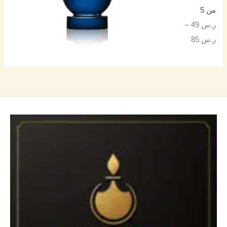
من 5
ر.س
49
–
ر.س
85