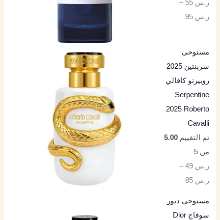
ر.س
55
–
ر.س
95
مستوحى
سربنتين 2025
روبيرتو كافالي
Serpentine
2025 Roberto
Cavalli
تم التقييم
5.00
من 5
ر.س
49
–
ر.س
85
مستوحى ديور
سوفاج Dior