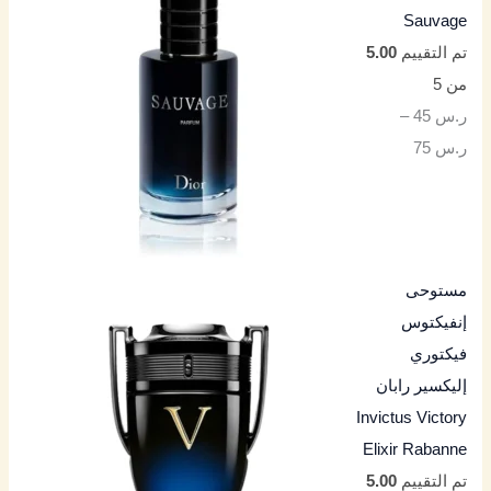
Sauvage
تم التقييم
5.00
من 5
ر.س
45
–
ر.س
75
مستوحى
إنفيكتوس
فيكتوري
إليكسير رابان
Invictus Victory
Elixir Rabanne
تم التقييم
5.00