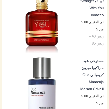
توباكو Stronger
With You
Tobacco
تم التقييم
5.00
من 5
ر.س
49
–
ر.س
85
مستوحى عود
ماراكويا ميزون
كريفيللي Oud
Maracujá
Maison Crivelli
تم التقييم
5.00
من 5