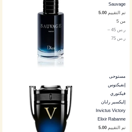
Sauvage
تم التقييم
5.00
من 5
ر.س
45
–
ر.س
75
مستوحى
إنفيكتوس
فيكتوري
إليكسير رابان
Invictus Victory
Elixir Rabanne
تم التقييم
5.00