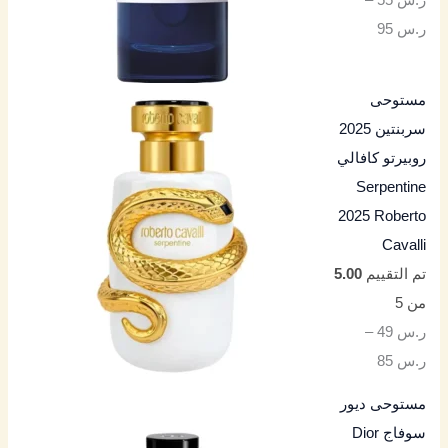
ر.س
95
مستوحى
سربنتين 2025
روبيرتو كافالي
Serpentine
2025 Roberto
Cavalli
تم التقييم
5.00
من 5
ر.س
49
–
ر.س
85
مستوحى ديور
سوفاج Dior