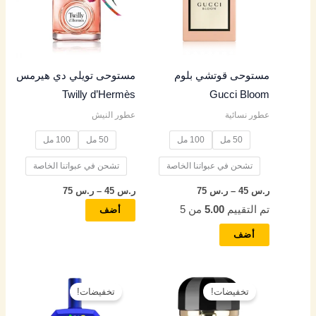
س
س
س
س
س
الأشكال
الأشكال
المختلفة
المختلفة
4
5
4
4
4
لهذا
لهذا
المنتج.
المنتج.
9
5
9
5
9
مستوحى قوتشي بلوم
مستوحى تويلي دي هيرمس
يمكن
يمكن
Twilly d’Hermès
Gucci Bloom
اختيار
اختيار
خ
خ
خ
خ
خ
عطور نسائية
عطور النيش
الخيارات
الخيارات
ل
ل
ل
ل
ل
على
على
50 مل
100 مل
50 مل
100 مل
ا
ا
ا
ا
ا
صفحة
صفحة
ل
ل
ل
ل
ل
تشحن في عبواتنا الخاصة
تشحن في عبواتنا الخاصة
المنتج
المنتج
ر.س
45
–
ر.س
75
ر.س
45
–
ر.س
75
ر
ر
ر
ر
ر
تم التقييم
5.00
من 5
أضف
.
.
.
.
.
أضف
س
س
س
س
س
نطاق
نطاق
هناك
هناك
8
9
8
7
8
السعر:
السعر:
تخفيضات!
تخفيضات!
العديد
العديد
من
من
5
5
5
5
5