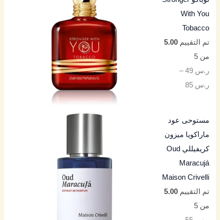
With You
Tobacco
تم التقييم
5.00
من 5
ر.س
49
–
ر.س
85
مستوحى عود
ماراكويا ميزون
كريفيللي Oud
Maracujá
Maison Crivelli
تم التقييم
5.00
من 5
ر.س
55
–