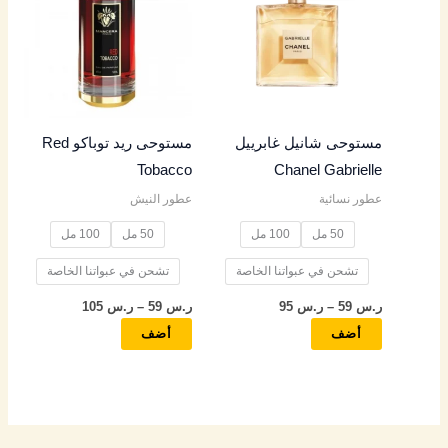
من
من
خلال
خلال
الأشكال
الأشكال
المختلفة
المختلفة
لهذا
لهذا
المنتج.
المنتج.
مستوحى شانيل غابرييل
مستوحى ريد توباكو Red
يمكن
يمكن
Tobacco
Chanel Gabrielle
اختيار
اختيار
عطور نسائية
عطور النيش
الخيارات
الخيارات
على
على
50 مل
100 مل
50 مل
100 مل
صفحة
صفحة
تشحن في عبواتنا الخاصة
تشحن في عبواتنا الخاصة
المنتج
المنتج
ر.س
59
–
ر.س
95
ر.س
59
–
ر.س
105
أضف
أضف