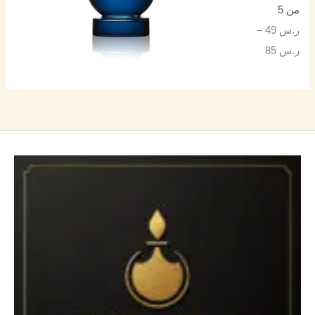
من 5
ر.س
49
–
ر.س
85