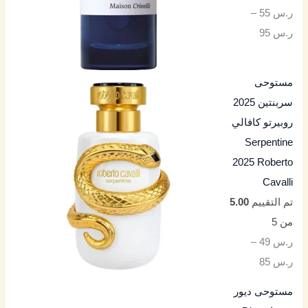
ر.س
55
–
ر.س
95
مستوحى
سربنتين 2025
روبيرتو كافالي
Serpentine
2025 Roberto
Cavalli
تم التقييم
5.00
من 5
ر.س
49
–
ر.س
85
مستوحى ديور