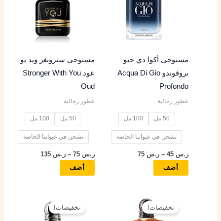
خلال
خلال
الأشكال
الأشكال
المختلفة
المختلفة
لهذا
لهذا
المنتج.
المنتج.
مستوحى أكوا دي جيو
مستوحى سترونغر ويذ يو
يمكن
يمكن
بروفوندو Acqua Di Gio
عود Stronger With You
اختيار
اختيار
Oud
Profondo
الخيارات
الخيارات
عطور رجالية
عطور رجالية
على
على
صفحة
صفحة
50 مل
100 مل
50 مل
100 مل
المنتج
المنتج
تشحن في عبواتنا الخاصة
تشحن في عبواتنا الخاصة
ر.س
45
–
ر.س
75
ر.س
75
–
ر.س
135
أضف
أضف
نطاق
نطاق
هناك
هناك
السعر:
السعر:
تخفيضات!
تخفيضات!
العديد
العديد
من
من