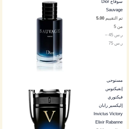
سوفاج Dior
Sauvage
تم التقييم
5.00
من 5
ر.س
45
–
ر.س
75
مستوحى
إنفيكتوس
فيكتوري
إليكسير رابان
Invictus Victory
Elixir Rabanne