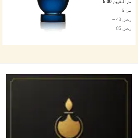
تم التقييم
5.00
من 5
ر.س
49
–
ر.س
85