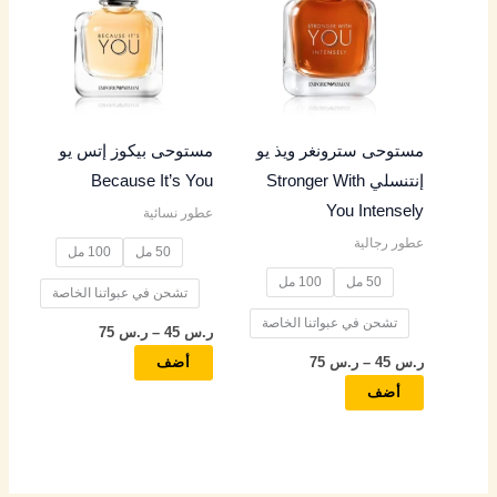
من
من
خلال
خلال
الأشكال
الأشكال
المختلفة
المختلفة
لهذا
لهذا
المنتج.
المنتج.
مستوحى سترونغر ويذ يو
مستوحى بيكوز إتس يو
يمكن
يمكن
إنتنسلي Stronger With
Because It’s You
اختيار
اختيار
You Intensely
عطور نسائية
الخيارات
الخيارات
عطور رجالية
على
على
50 مل
100 مل
صفحة
صفحة
50 مل
100 مل
تشحن في عبواتنا الخاصة
المنتج
المنتج
تشحن في عبواتنا الخاصة
ر.س
45
–
ر.س
75
ر.س
45
–
ر.س
75
أضف
أضف