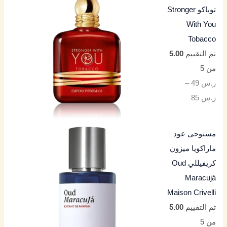
توباكو Stronger
With You
Tobacco
تم التقييم
5.00
من 5
ر.س
49
–
ر.س
85
مستوحى عود
ماراكويا ميزون
كريفيللي Oud
Maracujá
Maison Crivelli
تم التقييم
5.00
من 5