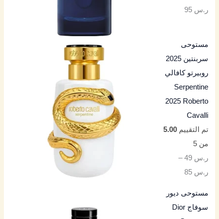
ر.س
95
مستوحى
سربنتين 2025
روبيرتو كافالي
Serpentine
2025 Roberto
Cavalli
تم التقييم
5.00
من 5
ر.س
49
–
ر.س
85
مستوحى ديور
سوفاج Dior