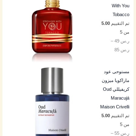
With You
Tobacco
تم التقييم
5.00
من 5
ر.س
49
–
ر.س
85
مستوحى عود
ماراكويا ميزون
كريفيللي Oud
Maracujá
Maison Crivelli
تم التقييم
5.00
من 5
ر.س
55
–