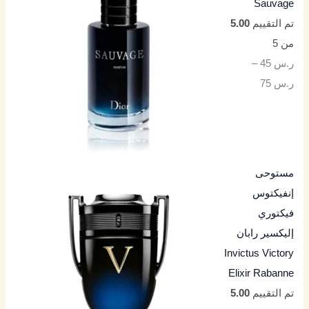
Sauvage
تم التقييم
5.00
من 5
ر.س
45
–
ر.س
75
مستوحى
إنفيكتوس
فيكتوري
إليكسير رابان
Invictus Victory
Elixir Rabanne
تم التقييم
5.00