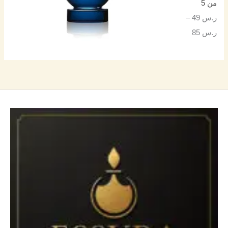
من 5
ر.س
49
–
ر.س
85