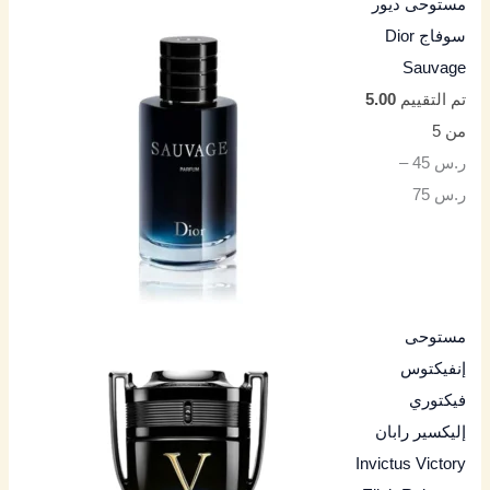
مستوحى ديور
سوفاج Dior
Sauvage
تم التقييم
5.00
من 5
ر.س
45
–
ر.س
75
مستوحى
إنفيكتوس
فيكتوري
إليكسير رابان
Invictus Victory