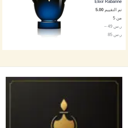
Elixir Rabanne
تم التقييم
5.00
من 5
ر.س
49
–
ر.س
85