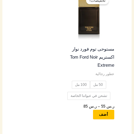
تخفيضات!
العديد
من
من
خلال
الأشكال
المختلفة
لهذا
المنتج.
مستوحى توم فورد نوار
يمكن
اكستريم Tom Ford Noir
اختيار
Extreme
الخيارات
عطور رجالية
على
صفحة
50 مل
100 مل
المنتج
تشحن في عبواتنا الخاصة
ر.س
55
–
ر.س
85
أضف