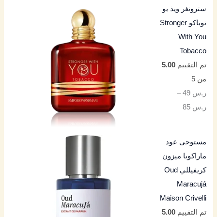
سترونغر ويذ يو
توباكو Stronger
With You
Tobacco
تم التقييم
5.00
من 5
ر.س
49
–
ر.س
85
مستوحى عود
ماراكويا ميزون
كريفيللي Oud
Maracujá
Maison Crivelli
تم التقييم
5.00