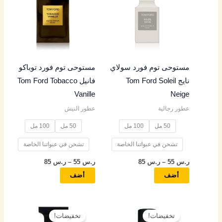
من
من
خلال
خلال
الأشكال
الأشكال
المختلفة
المختلفة
لهذا
لهذا
المنتج.
المنتج.
مستوحى توم فورد سولاي
مستوحى توم فورد توباكو
يمكن
يمكن
نايج Tom Ford Soleil
فانيل Tom Ford Tobacco
اختيار
اختيار
Vanille
Neige
الخيارات
الخيارات
عطور رجالية
عطور النيش
على
على
صفحة
صفحة
50 مل
100 مل
50 مل
100 مل
المنتج
المنتج
تشحن في عبواتنا الخاصة
تشحن في عبواتنا الخاصة
ر.س
55
–
ر.س
85
ر.س
55
–
ر.س
85
أضف
أضف
نطاق
نطاق
هناك
هناك
السعر:
السعر:
تخفيضات!
تخفيضات!
العديد
العديد
من
من