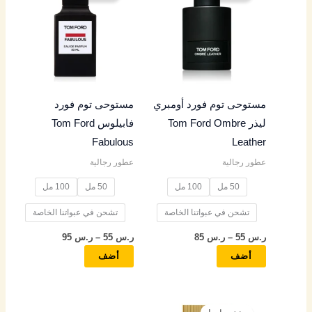
من
من
خلال
خلال
الأشكال
الأشكال
المختلفة
المختلفة
لهذا
لهذا
المنتج.
المنتج.
مستوحى توم فورد أومبري
مستوحى توم فورد
يمكن
يمكن
ليذر Tom Ford Ombre
فابيلوس Tom Ford
اختيار
اختيار
Fabulous
Leather
الخيارات
الخيارات
عطور رجالية
عطور رجالية
على
على
صفحة
صفحة
50 مل
100 مل
50 مل
100 مل
المنتج
المنتج
تشحن في عبواتنا الخاصة
تشحن في عبواتنا الخاصة
ر.س
55
–
ر.س
85
ر.س
55
–
ر.س
95
أضف
أضف
نطاق
هناك
السعر: