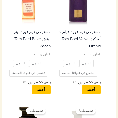
خلال
خلال
الأشكال
الأشكال
المختلفة
المختلفة
لهذا
لهذا
المنتج.
المنتج.
مستوحى توم فورد فيلفيت
مستوحى توم فورد بيتر
يمكن
يمكن
أوركيد Tom Ford Velvet
بيتش Tom Ford Bitter
اختيار
اختيار
Peach
Orchid
الخيارات
الخيارات
عطور نسائية
عطور رجالية
على
على
صفحة
صفحة
50 مل
100 مل
50 مل
100 مل
المنتج
المنتج
تشحن في عبواتنا الخاصة
تشحن في عبواتنا الخاصة
ر.س
55
–
ر.س
85
ر.س
55
–
ر.س
85
أضف
أضف
نطاق
نطاق
هناك
هناك
السعر:
السعر:
تخفيضات!
تخفيضات!
العديد
العديد
من
من