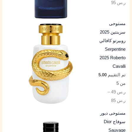
ر.س
95
مستوحى
سربنتين 2025
روبيرتو كافالي
Serpentine
2025 Roberto
Cavalli
تم التقييم
5.00
من 5
ر.س
49
–
ر.س
85
مستوحى ديور
سوفاج Dior
Sauvage