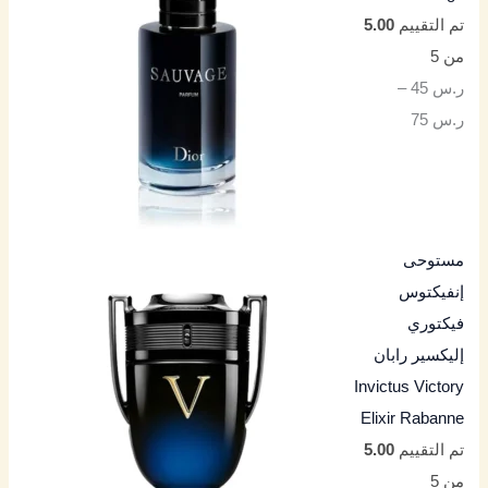
تم التقييم
5.00
من 5
ر.س
45
–
ر.س
75
مستوحى
إنفيكتوس
فيكتوري
إليكسير رابان
Invictus Victory
Elixir Rabanne
تم التقييم
5.00
من 5