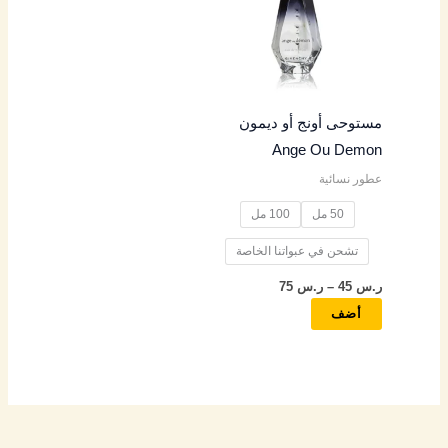
خلال
الأشكال
المختلفة
لهذا
المنتج.
مستوحى أونج أو ديمون
يمكن
Ange Ou Demon
اختيار
عطور نسائية
الخيارات
على
50 مل
100 مل
صفحة
تشحن في عبواتنا الخاصة
المنتج
ر.س
45
–
ر.س
75
أضف