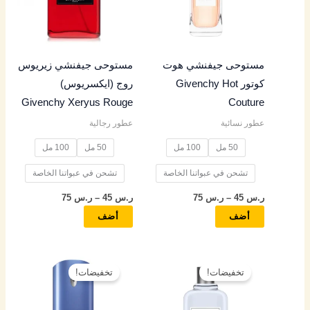
المختلفة
المختلفة
لهذا
لهذا
المنتج.
المنتج.
مستوحى جيفنشي هوت
مستوحى جيفنشي زيريوس
يمكن
يمكن
كوتور Givenchy Hot
روج (ايكسريوس)
اختيار
اختيار
Givenchy Xeryus Rouge
Couture
الخيارات
الخيارات
عطور نسائية
عطور رجالية
على
على
صفحة
صفحة
50 مل
100 مل
50 مل
100 مل
المنتج
المنتج
تشحن في عبواتنا الخاصة
تشحن في عبواتنا الخاصة
ر.س
45
–
ر.س
75
ر.س
45
–
ر.س
75
أضف
أضف
نطاق
نطاق
هناك
هناك
السعر:
السعر:
تخفيضات!
تخفيضات!
العديد
العديد
من
من
من
من
خلال
خلال