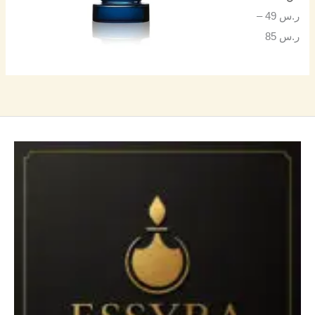
ر.س
49
–
ر.س
85