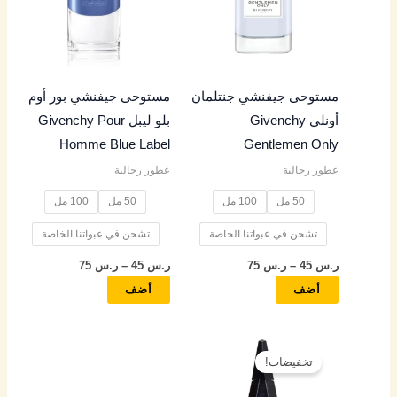
الأشكال
الأشكال
المختلفة
المختلفة
لهذا
لهذا
المنتج.
المنتج.
مستوحى جيفنشي جنتلمان
مستوحى جيفنشي بور أوم
يمكن
يمكن
أونلي Givenchy
بلو ليبل Givenchy Pour
اختيار
اختيار
Homme Blue Label
Gentlemen Only
الخيارات
الخيارات
عطور رجالية
عطور رجالية
على
على
صفحة
صفحة
50 مل
100 مل
50 مل
100 مل
المنتج
المنتج
تشحن في عبواتنا الخاصة
تشحن في عبواتنا الخاصة
ر.س
45
–
ر.س
75
ر.س
45
–
ر.س
75
أضف
أضف
نطاق
هناك
السعر:
تخفيضات!
العديد
من
من