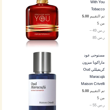
With You
Tobacco
تم التقييم
5.00
من 5
ر.س
49
–
ر.س
85
مستوحى عود
ماراكويا ميزون
كريفيللي Oud
Maracujá
Maison Crivelli
تم التقييم
5.00
من 5
ر.س
55
–