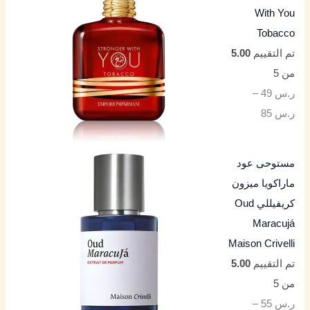
With You
Tobacco
تم التقييم
5.00
من 5
ر.س
49
–
ر.س
85
مستوحى عود
ماراكويا ميزون
كريفيللي Oud
Maracujá
Maison Crivelli
تم التقييم
5.00
من 5
ر.س
55
–