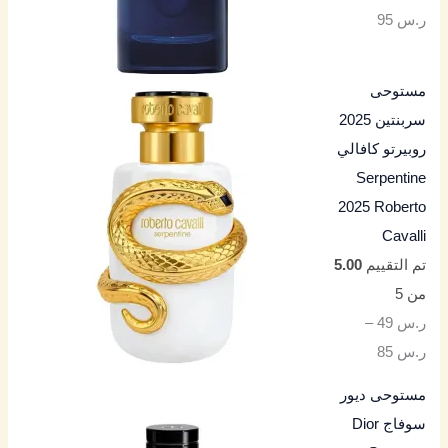
ر.س
95
مستوحى
سربنتين 2025
روبيرتو كافالي
Serpentine
2025 Roberto
Cavalli
تم التقييم
5.00
من 5
ر.س
49
–
ر.س
85
مستوحى ديور
سوفاج Dior