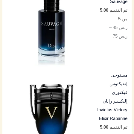
Sauvage
تم التقييم
5.00
من 5
ر.س
45
–
ر.س
75
مستوحى
إنفيكتوس
فيكتوري
إليكسير رابان
Invictus Victory
Elixir Rabanne
تم التقييم
5.00