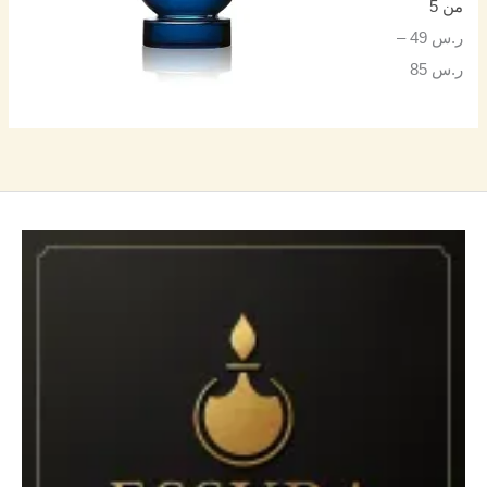
من 5
ر.س
49
–
ر.س
85