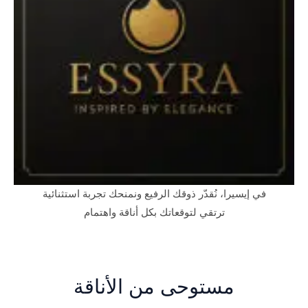
في إيسيرا، نُقدّر ذوقك الرفيع ونمنحك تجربة استثنائية
ترتقي لتوقعاتك بكل أناقة واهتمام
مستوحى من الأناقة