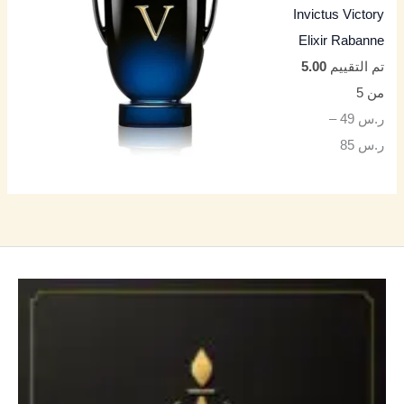
Invictus Victory
Elixir Rabanne
تم التقييم
5.00
من 5
ر.س
49
–
ر.س
85