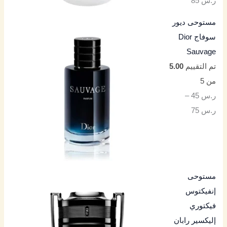
ر.س
85
مستوحى ديور
سوفاج Dior
Sauvage
تم التقييم
5.00
من 5
ر.س
45
–
ر.س
75
مستوحى
إنفيكتوس
فيكتوري
إليكسير رابان