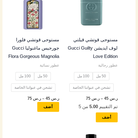
من
من
خلال
خلال
الأشكال
الأشكال
المختلفة
المختلفة
لهذا
لهذا
المنتج.
المنتج.
مستوحى قوتشي قيلتي
مستوحى قوتشي فلورا
يمكن
يمكن
لوف ايديشن Gucci Guilty
جورجيس ماغنوليا Gucci
اختيار
اختيار
Flora Gorgeous Magnolia
Love Edition
الخيارات
الخيارات
عطور رجالية
عطور نسائية
على
على
صفحة
صفحة
50 مل
100 مل
50 مل
100 مل
المنتج
المنتج
تشحن في عبواتنا الخاصة
تشحن في عبواتنا الخاصة
ر.س
45
–
ر.س
75
ر.س
45
–
ر.س
75
تم التقييم
5.00
من 5
أضف
أضف
نطاق
نطاق
هناك
هناك