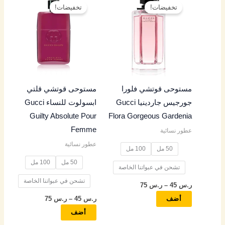
السعر:
السعر:
تخفيضات!
تخفيضات!
العديد
العديد
من
من
من
من
خلال
خلال
الأشكال
الأشكال
المختلفة
المختلفة
لهذا
لهذا
المنتج.
المنتج.
مستوحى قوتشي فلورا
مستوحى قوتشي قلتي
يمكن
يمكن
جورجيس جاردينيا Gucci
ابسولوت للنساء Gucci
اختيار
اختيار
Guilty Absolute Pour
Flora Gorgeous Gardenia
الخيارات
الخيارات
Femme
عطور نسائية
على
على
عطور نسائية
صفحة
صفحة
50 مل
100 مل
المنتج
المنتج
50 مل
100 مل
تشحن في عبواتنا الخاصة
تشحن في عبواتنا الخاصة
ر.س
45
–
ر.س
75
ر.س
45
–
ر.س
75
أضف
أضف