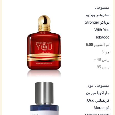
مستوحى
سترونغر ويذ يو
توباكو Stronger
With You
Tobacco
تم التقييم
5.00
من 5
ر.س
49
–
ر.س
85
مستوحى عود
ماراكويا ميزون
كريفيللي Oud
Maracujá