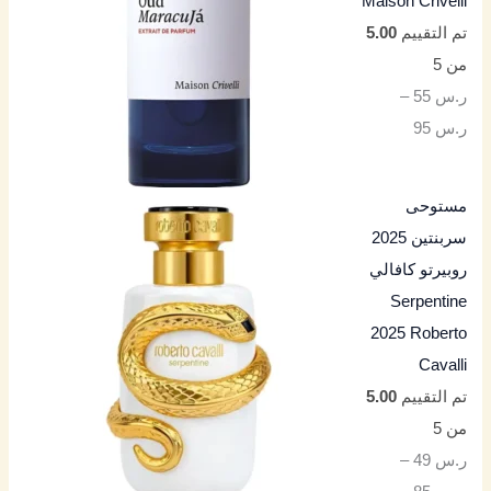
Maison Crivelli
تم التقييم
5.00
من 5
ر.س
55
–
ر.س
95
مستوحى
سربنتين 2025
روبيرتو كافالي
Serpentine
2025 Roberto
Cavalli
تم التقييم
5.00
من 5
ر.س
49
–