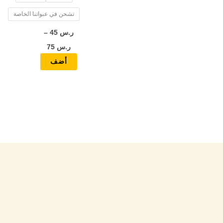
المنتج
تشحن في عبواتنا الخاصة
ر.س
45
–
ر.س
75
أضف