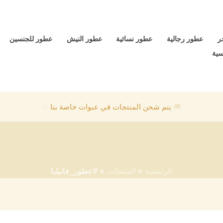
ر
عطور رجالية
عطور نسائية
عطور النيش
عطور للجنسين
سية
🚚
يتم شحن المنتجات في عبوات خاصة بنا
✨
#عطور_فانيليا
الرئيسية
المنتجات
#عطور_فانيليا