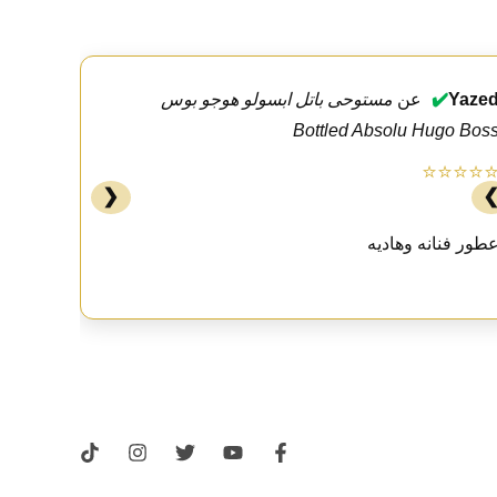
Yaze
✔️
عن
مستوحى باتل ابسولو هوجو بوس
Bottled Absolu Hugo Bos
⭐⭐⭐⭐
❮
طور فنانه وهاديه