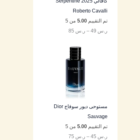
كافالي Serpentine 2025
Roberto Cavalli
تم التقييم
5.00
من 5
ر.س
49
–
ر.س
85
مستوحى ديور سوفاج Dior
Sauvage
تم التقييم
5.00
من 5
ر.س
45
–
ر.س
75