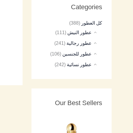
Categories
8
9
8
7
8
كل العطور
(388)
5
5
5
5
5
عطور النيش
(111)
عطور رجالية
(241)
عطور للجنسين
(106)
عطور نسائية
(242)
Our Best Sellers