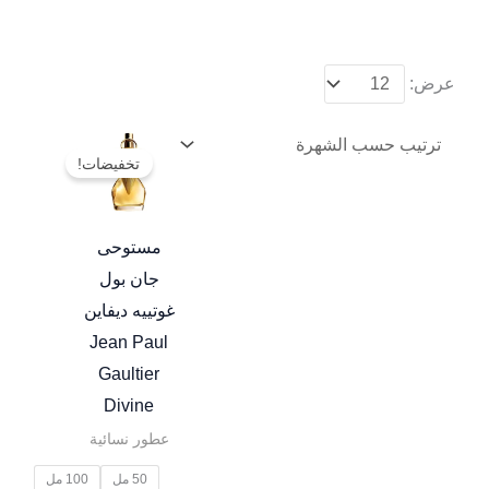
عرض:
نطاق
هناك
السعر:
تخفيضات!
العديد
من
من
خلال
الأشكال
مستوحى
المختلفة
جان بول
لهذا
غوتييه ديفاين
المنتج.
Jean Paul
يمكن
Gaultier
اختيار
Divine
الخيارات
عطور نسائية
على
50 مل
100 مل
صفحة