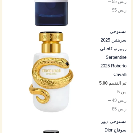
ر.س
55
–
ر.س
95
مستوحى
سربنتين 2025
روبيرتو كافالي
Serpentine
2025 Roberto
Cavalli
تم التقييم
5.00
من 5
ر.س
49
–
ر.س
85
مستوحى ديور
سوفاج Dior