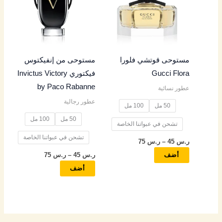
خلال
خلال
الأشكال
الأشكال
المختلفة
المختلفة
لهذا
لهذا
المنتج.
المنتج.
مستوحى قوتشي فلورا
مستوحى من إنفيكتوس
يمكن
يمكن
Gucci Flora
فيكتوري Invictus Victory
اختيار
اختيار
by Paco Rabanne
عطور نسائية
الخيارات
الخيارات
عطور رجالية
على
على
50 مل
100 مل
صفحة
صفحة
50 مل
100 مل
تشحن في عبواتنا الخاصة
المنتج
المنتج
تشحن في عبواتنا الخاصة
ر.س
45
–
ر.س
75
ر.س
45
–
ر.س
75
أضف
أضف