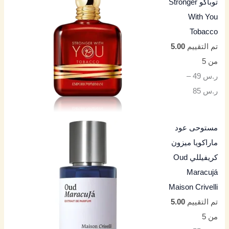
توباكو Stronger
With You
Tobacco
تم التقييم
5.00
من 5
ر.س
49
–
ر.س
85
مستوحى عود
ماراكويا ميزون
كريفيللي Oud
Maracujá
Maison Crivelli
تم التقييم
5.00
من 5