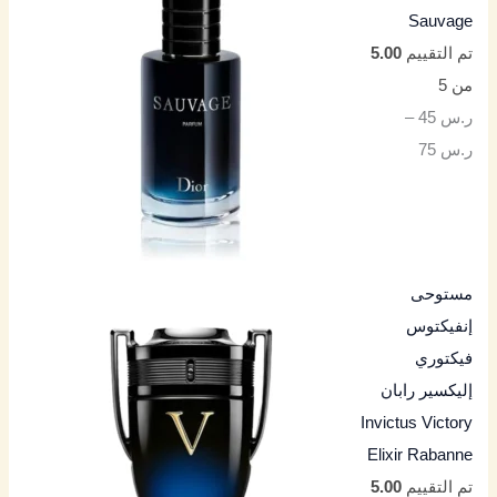
Sauvage
تم التقييم
5.00
من 5
ر.س
45
–
ر.س
75
مستوحى
إنفيكتوس
فيكتوري
إليكسير رابان
Invictus Victory
Elixir Rabanne
تم التقييم
5.00