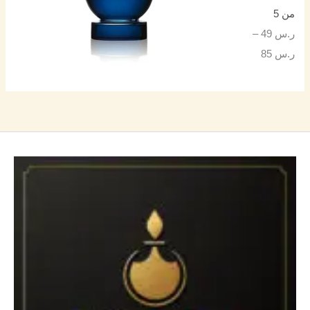
من 5
ر.س
49
–
ر.س
85