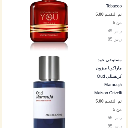
Tobacco
تم التقييم
5.00
من 5
ر.س
49
–
ر.س
85
مستوحى عود
ماراكويا ميزون
كريفيللي Oud
Maracujá
Maison Crivelli
تم التقييم
5.00
من 5
ر.س
55
–
ر.س
95