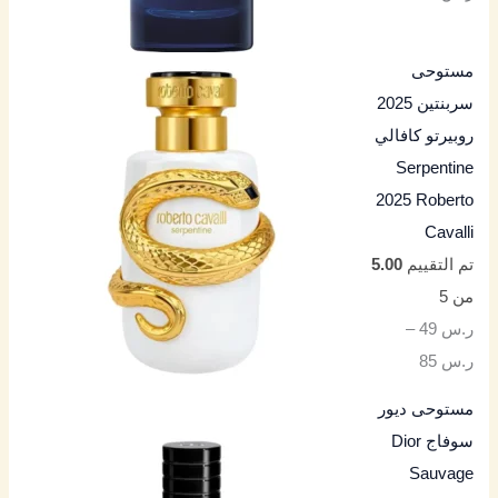
مستوحى
سربنتين 2025
روبيرتو كافالي
Serpentine
2025 Roberto
Cavalli
تم التقييم
5.00
من 5
ر.س
49
–
ر.س
85
مستوحى ديور
سوفاج Dior
Sauvage