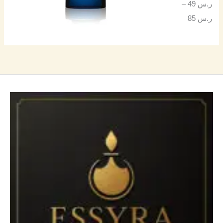
ر.س
49
–
ر.س
85