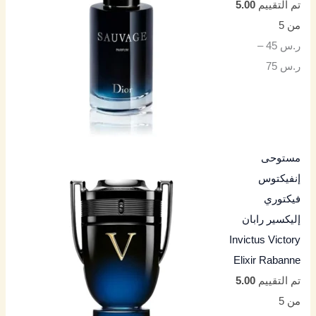
تم التقييم
5.00
من 5
ر.س
45
–
ر.س
75
مستوحى
إنفيكتوس
فيكتوري
إليكسير رابان
Invictus Victory
Elixir Rabanne
تم التقييم
5.00
من 5