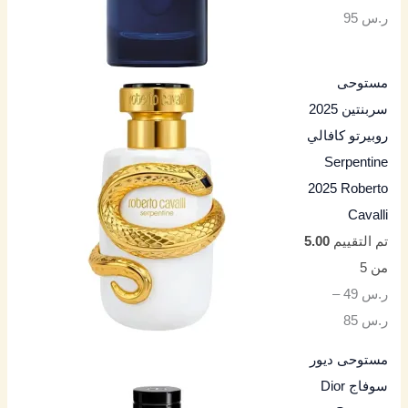
ر.س
95
مستوحى
سربنتين 2025
روبيرتو كافالي
Serpentine
2025 Roberto
Cavalli
تم التقييم
5.00
من 5
ر.س
49
–
ر.س
85
مستوحى ديور
سوفاج Dior