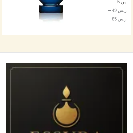
من 5
ر.س
49
–
ر.س
85