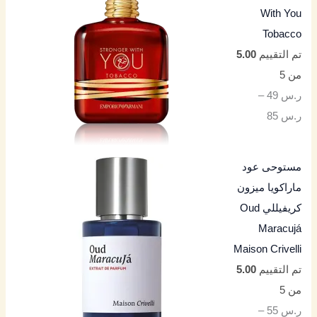
With You
Tobacco
تم التقييم
5.00
من 5
ر.س
49
–
ر.س
85
مستوحى عود
ماراكويا ميزون
كريفيللي Oud
Maracujá
Maison Crivelli
تم التقييم
5.00
من 5
ر.س
55
–