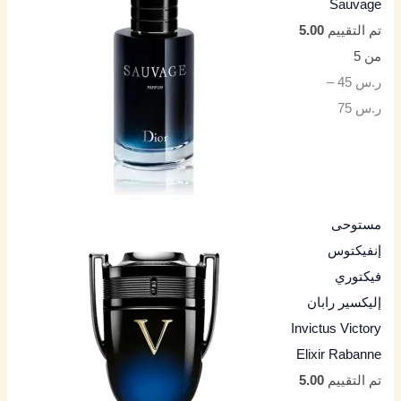
Sauvage
تم التقييم
5.00
من 5
ر.س
45
–
ر.س
75
مستوحى
إنفيكتوس
فيكتوري
إليكسير رابان
Invictus Victory
Elixir Rabanne
تم التقييم
5.00