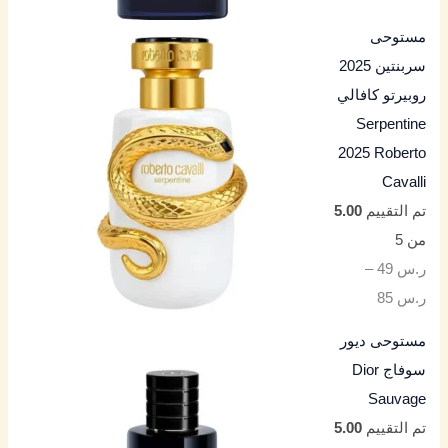
مستوحى
سربنتين 2025
روبيرتو كافالي
Serpentine
2025 Roberto
Cavalli
تم التقييم
5.00
من 5
ر.س
49
–
ر.س
85
مستوحى ديور
سوفاج Dior
Sauvage
تم التقييم
5.00