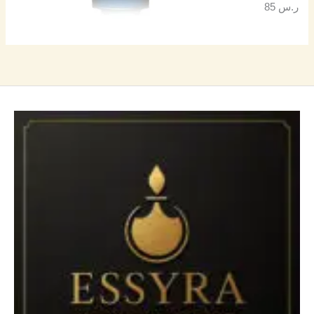
ر.س
85