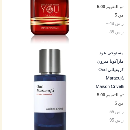
تم التقييم
5.00
من 5
ر.س
49
–
ر.س
85
مستوحى عود
ماراكويا ميزون
كريفيللي Oud
Maracujá
Maison Crivelli
تم التقييم
5.00
من 5
ر.س
55
–
ر.س
95