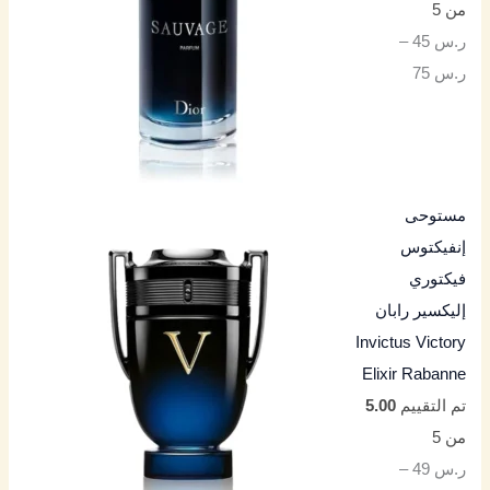
من 5
ر.س
45
–
ر.س
75
مستوحى
إنفيكتوس
فيكتوري
إليكسير رابان
Invictus Victory
Elixir Rabanne
تم التقييم
5.00
من 5
ر.س
49
–