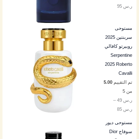
ر.س
95
مستوحى
سربنتين 2025
روبيرتو كافالي
Serpentine
2025 Roberto
Cavalli
تم التقييم
5.00
من 5
ر.س
49
–
ر.س
85
مستوحى ديور
سوفاج Dior