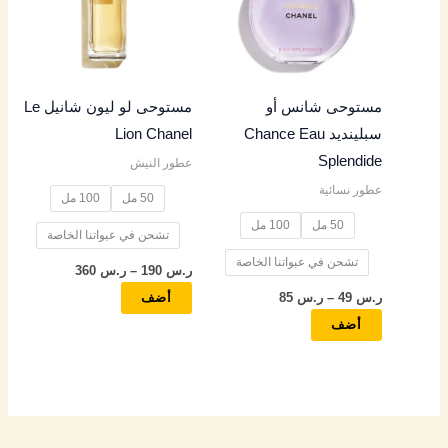
س
س
س
س
س
الأشكال
الأشكال
المختلفة
المختلفة
4
5
4
4
4
لهذا
لهذا
المنتج.
المنتج.
9
5
9
5
9
مستوحى شانس أو
مستوحى لو ليون شانيل Le
يمكن
يمكن
سبلينديد Chance Eau
Lion Chanel
اختيار
اختيار
خ
خ
خ
خ
خ
Splendide
عطور النيش
الخيارات
الخيارات
ل
ل
ل
ل
ل
عطور نسائية
على
على
50 مل
100 مل
ا
ا
ا
ا
ا
صفحة
صفحة
50 مل
100 مل
ل
ل
ل
ل
ل
تشحن في عبواتنا الخاصة
المنتج
المنتج
تشحن في عبواتنا الخاصة
ر.س
190
–
ر.س
360
ر
ر
ر
ر
ر
ر.س
49
–
ر.س
85
أضف
.
.
.
.
.
أضف
س
س
س
س
س
8
9
8
7
8
5
5
5
5
5