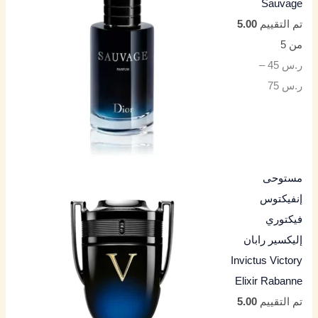
Sauvage
تم التقييم
5.00
من 5
ر.س
45
–
ر.س
75
مستوحى
إنفيكتوس
فيكتوري
إليكسير رابان
Invictus Victory
Elixir Rabanne
تم التقييم
5.00