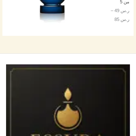
من 5
ر.س
49
–
ر.س
85