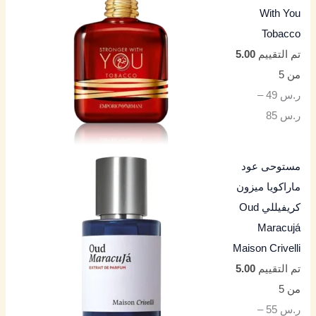
With You
Tobacco
تم التقييم
5.00
من 5
ر.س
49
–
ر.س
85
مستوحى عود
ماراكويا ميزون
كريفيللي Oud
Maracujá
Maison Crivelli
تم التقييم
5.00
من 5
ر.س
55
–