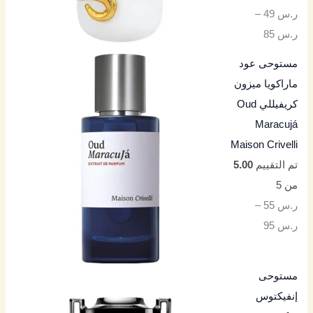
ر.س
49
–
ر.س
85
مستوحى عود
ماراكويا ميزون
كريفيللي Oud
Maracujá
Maison Crivelli
تم التقييم
5.00
من 5
ر.س
55
–
ر.س
95
مستوحى
إنفيكتوس