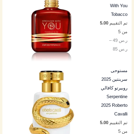
With You
Tobacco
تم التقييم
5.00
من 5
ر.س
49
–
ر.س
85
مستوحى
سربنتين 2025
روبيرتو كافالي
Serpentine
2025 Roberto
Cavalli
تم التقييم
5.00
من 5