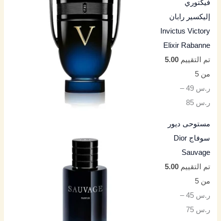
فيكتوري
إليكسير رابان
Invictus Victory
Elixir Rabanne
تم التقييم
5.00
من 5
ر.س
49
–
ر.س
85
مستوحى ديور
سوفاج Dior
Sauvage
تم التقييم
5.00
من 5
ر.س
45
–
ر.س
75