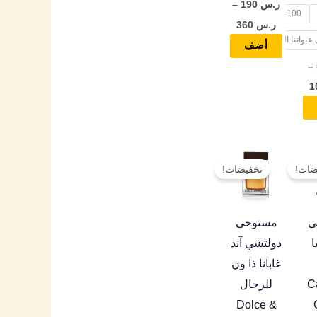
ر.س
190
–
100 مل
المنتج
المنتج
ر.س
360
بواتنا الخاصة
أضف
–
نطاق
نطاق
هناك
هناك
السعر:
السعر:
ضات!
تخفيضات!
العديد
العديد
من
من
من
من
خلال
خلال
الأشكال
الأشكال
ى
مستوحى
المختلفة
المختلفة
ا
دولتشي آند
لهذا
لهذا
غابانا ذا ون
المنتج.
المنتج.
C
للرجال
يمكن
يمكن
Dolce &