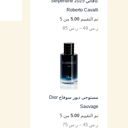
كافالي Serpentine 2025
Roberto Cavalli
تم التقييم
5.00
من 5
ر.س
49
–
ر.س
85
مستوحى ديور سوفاج Dior
Sauvage
تم التقييم
5.00
من 5
ر.س
45
–
ر.س
75