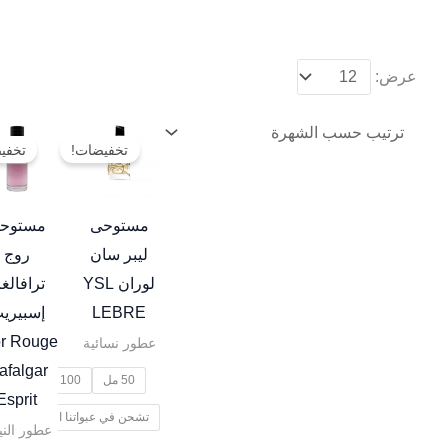
عرض:
نطاق
هناك
السعر:
تخفيضات!
تخفي
العديد
من
من
خلال
الأشكال
مستوحى
مستوح
المختلفة
ليبر سان
روج
لهذا
لوران YSL
ترافالغا
المنتج.
LEBRE
إسبيري
يمكن
or Rouge
عطور نسائية
اختيار
afalgar
50 مل
100 مل
الخيارات
Esprit
تشحن في عبواتنا الخاصة
على
عطور الن
صفحة