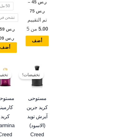
ر.س
45
–
50 مل
المنتج
ر.س
75
تشحن في ع
تم التقييم
5.00
من 5
ر.س
59
ر.س
109
أضف
أضف
نطاق
هناك
السعر:
تخفيضات!
تخفي
العديد
من
من
خلال
الأشكال
مستوحى
مستوح
المختلفة
كريد جرين
كارميني
لهذا
آيرش تويد
كريد
المنتج.
(الاسود)
armina
يمكن
Creed
Creed