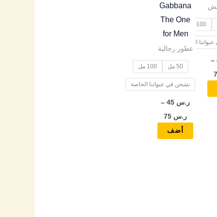
اختيار
اختيار
Gabbana
يش
الخيارات
الخيارات
The One
100 مل
على
على
for Men
بواتنا الخاصة
صفحة
صفحة
عطور رجالية
المنتج
المنتج
–
50 مل
100 مل
تشحن في عبواتنا الخاصة
ر.س
45
–
ر.س
75
أضف