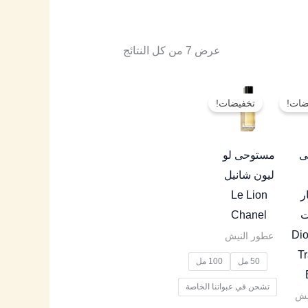
عرض ⁦7⁩ من كل النتائج
نطاق
نطاق
هناك
هناك
السعر:
السعر:
ضات!
تخفيضات!
العديد
العديد
من
من
من
من
خلال
خلال
الأشكال
الأشكال
ى
مستوحى لو
المختلفة
المختلفة
ليون شانيل
لهذا
لهذا
ر
Le Lion
المنتج.
المنتج.
ت
Chanel
يمكن
يمكن
Di
عطور النيش
اختيار
اختيار
Tr
50 مل
100 مل
الخيارات
الخيارات
تشحن في عبواتنا الخاصة
على
على
يش
صفحة
صفحة