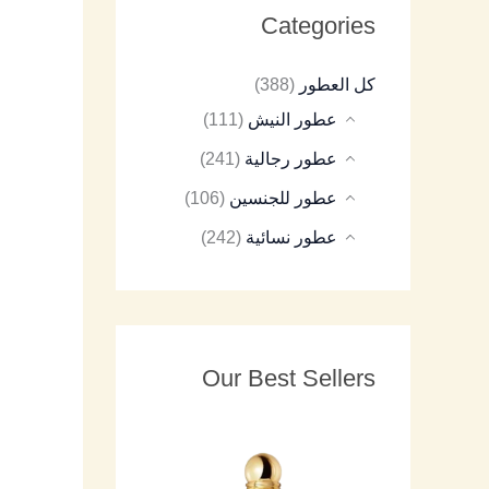
Categories
8
9
8
7
8
كل العطور
(388)
5
5
5
5
5
عطور النيش
(111)
عطور رجالية
(241)
عطور للجنسين
(106)
عطور نسائية
(242)
Our Best Sellers