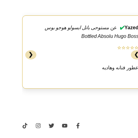
Yaze
✔️
عن
مستوحى باتل ابسولو هوجو بوس
Bottled Absolu Hugo Bos
⭐⭐⭐⭐
❮
طور فنانه وهاديه