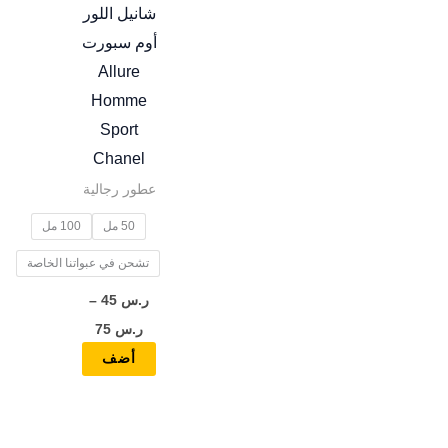
المختلفة
شانيل اللور
لهذا
أوم سبورت
المنتج.
Allure
يمكن
Homme
اختيار
Sport
الخيارات
Chanel
على
عطور رجالية
صفحة
50 مل
100 مل
المنتج
تشحن في عبواتنا الخاصة
ر.س
45
–
ر.س
75
أضف