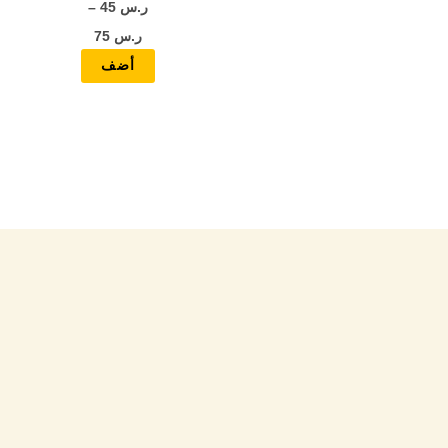
ر.س
45
–
المنتج
ر.س
75
أضف