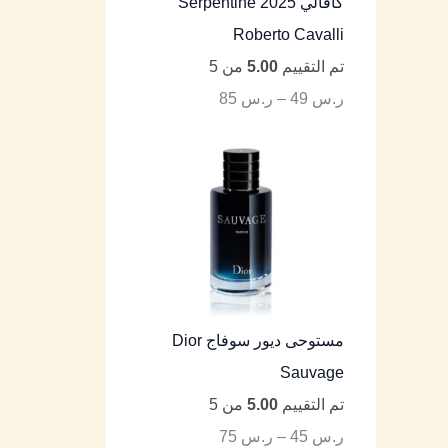
كافالي Serpentine 2025
Roberto Cavalli
تم التقييم
5.00
من 5
ر.س
49
–
ر.س
85
مستوحى ديور سوفاج Dior
Sauvage
تم التقييم
5.00
من 5
ر.س
45
–
ر.س
75