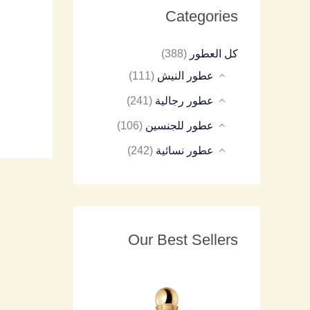
Categories
8
9
8
7
8
كل العطور
(388)
5
5
5
5
5
عطور النيش
(111)
عطور رجالية
(241)
عطور للجنسين
(106)
عطور نسائية
(242)
Our Best Sellers