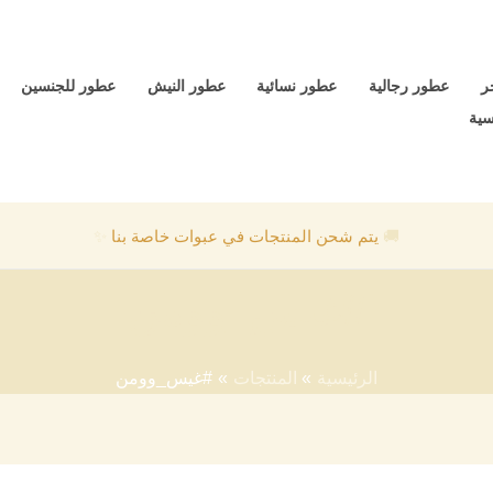
ر
عطور رجالية
عطور نسائية
عطور النيش
عطور للجنسين
سية
🚚
يتم شحن المنتجات في عبوات خاصة بنا
✨
#غيس_وومن
الرئيسية
المنتجات
#غيس_وومن