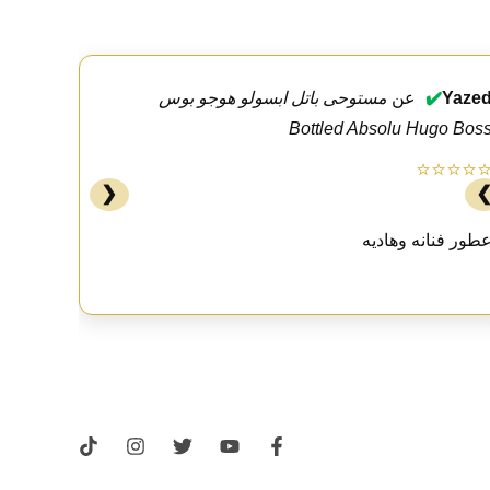
Yaze
✔️
عن
مستوحى باتل ابسولو هوجو بوس
Bottled Absolu Hugo Bos
⭐⭐⭐⭐
❮
طور فنانه وهاديه