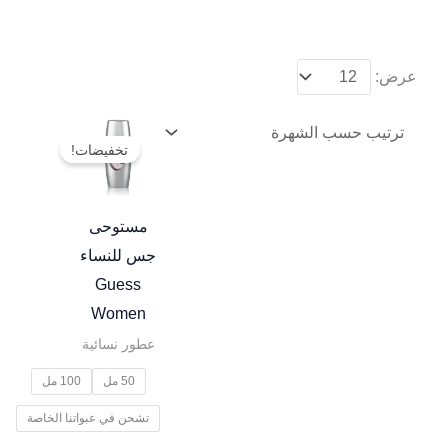
عرض:
نطاق
هناك
السعر:
تخفيضات!
العديد
من
من
خلال
الأشكال
مستوحى
المختلفة
جس للنساء
لهذا
Guess
المنتج.
Women
يمكن
عطور نسائية
اختيار
50 مل
100 مل
الخيارات
على
تشحن في عبواتنا الخاصة
صفحة