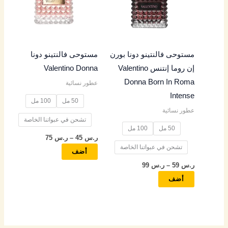
س
س
س
س
س
الأشكال
الأشكال
المختلفة
المختلفة
4
5
4
4
4
لهذا
لهذا
المنتج.
المنتج.
9
5
9
5
9
مستوحى فالنتينو دونا بورن
مستوحى فالنتينو دونا
يمكن
يمكن
إن روما إنتنس Valentino
Valentino Donna
اختيار
اختيار
خ
خ
خ
خ
خ
Donna Born In Roma
عطور نسائية
الخيارات
الخيارات
ل
ل
ل
ل
ل
Intense
على
على
50 مل
100 مل
ا
ا
ا
ا
ا
عطور نسائية
صفحة
صفحة
ل
ل
ل
ل
ل
تشحن في عبواتنا الخاصة
المنتج
المنتج
50 مل
100 مل
ر.س
45
–
ر.س
75
ر
ر
ر
ر
ر
تشحن في عبواتنا الخاصة
أضف
.
.
.
.
.
ر.س
59
–
ر.س
99
س
س
س
س
س
أضف
8
9
8
7
8
5
5
5
5
5