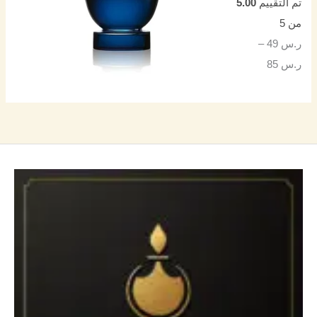
تم التقييم
5.00
من 5
ر.س
49
–
ر.س
85