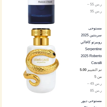
ر.س
55
–
ر.س
95
مستوحى
سربنتين 2025
روبيرتو كافالي
Serpentine
2025 Roberto
Cavalli
تم التقييم
5.00
من 5
ر.س
49
–
ر.س
85
مستوحى ديور