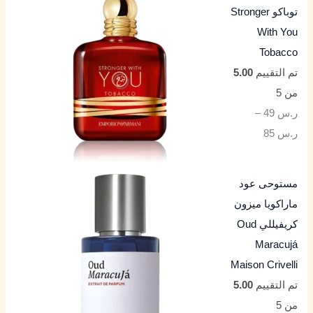
توباكو Stronger
With You
Tobacco
تم التقييم
5.00
من 5
ر.س
49
–
ر.س
85
مستوحى عود
ماراكويا ميزون
كريفيللي Oud
Maracujá
Maison Crivelli
تم التقييم
5.00
من 5