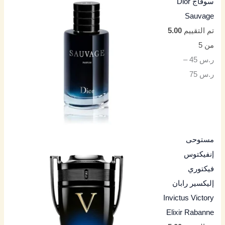
سوفاج Dior
Sauvage
تم التقييم
5.00
من 5
ر.س
45
–
ر.س
75
مستوحى
إنفيكتوس
فيكتوري
إليكسير رابان
Invictus Victory
Elixir Rabanne