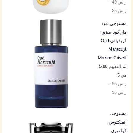
ر.س
49
–
ر.س
85
مستوحى عود
ماراكويا ميزون
كريفيللي Oud
Maracujá
Maison Crivelli
تم التقييم
5.00
من 5
ر.س
55
–
ر.س
95
مستوحى
إنفيكتوس
فيكتوري