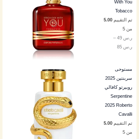
With You
Tobacco
تم التقييم
5.00
من 5
ر.س
49
–
ر.س
85
مستوحى
سربنتين 2025
روبيرتو كافالي
Serpentine
2025 Roberto
Cavalli
تم التقييم
5.00
من 5