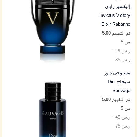
إليكسير رابان
Invictus Victory
Elixir Rabanne
تم التقييم
5.00
من 5
ر.س
49
–
ر.س
85
مستوحى ديور
سوفاج Dior
Sauvage
تم التقييم
5.00
من 5
ر.س
45
–
ر.س
75