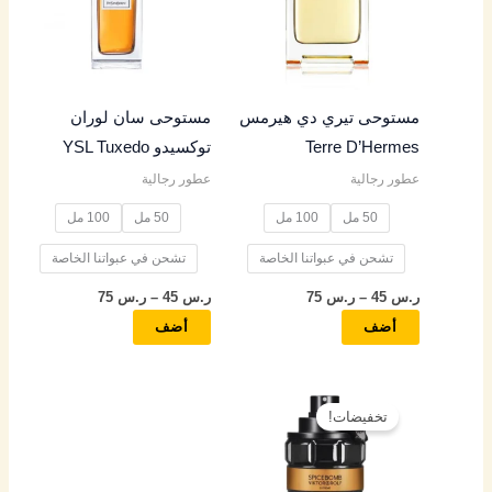
س
س
س
س
س
الأشكال
الأشكال
المختلفة
المختلفة
4
4
5
4
4
لهذا
لهذا
المنتج.
المنتج.
9
9
5
9
5
مستوحى تيري دي هيرمس
مستوحى سان لوران
يمكن
يمكن
Terre D’Hermes
توكسيدو YSL Tuxedo
اختيار
اختيار
خ
خ
خ
خ
خ
عطور رجالية
عطور رجالية
الخيارات
الخيارات
ل
ل
ل
ل
ل
على
على
50 مل
100 مل
50 مل
100 مل
ا
ا
ا
ا
ا
صفحة
صفحة
ل
ل
ل
ل
ل
تشحن في عبواتنا الخاصة
تشحن في عبواتنا الخاصة
المنتج
المنتج
ر.س
45
–
ر.س
75
ر.س
45
–
ر.س
75
ر
ر
ر
ر
ر
أضف
أضف
.
.
.
.
.
س
س
س
س
س
نطاق
هناك
السعر:
تخفيضات!
العديد
من
8
8
9
8
7
من
خلال
5
5
5
5
5
الأشكال