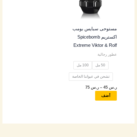
المختلفة
لهذا
المنتج.
مستوحى سبايس بومب
يمكن
اكستريم Spicebomb
اختيار
Extreme Viktor & Rolf
الخيارات
عطور رجالية
على
صفحة
50 مل
100 مل
المنتج
تشحن في عبواتنا الخاصة
ر.س
45
–
ر.س
75
أضف