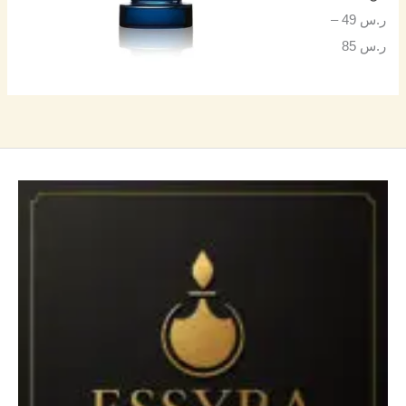
ر.س
49
–
ر.س
85