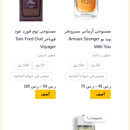
س
س
س
س
س
الأشكال
الأشكال
المختلفة
المختلفة
4
5
4
4
4
لهذا
لهذا
المنتج.
المنتج.
9
5
9
5
9
مستوحى أرماني سترونجر
مستوحى توم فورد عود
يمكن
يمكن
ويذ يو Armani Stronger
فوياجر Tom Ford Oud
اختيار
اختيار
خ
خ
خ
خ
خ
Voyager
With You
الخيارات
الخيارات
ل
ل
ل
ل
ل
عطور رجالية
عطور النيش
على
على
ا
ا
ا
ا
ا
صفحة
صفحة
50 مل
100 مل
50 مل
100 مل
ل
ل
ل
ل
ل
المنتج
المنتج
تشحن في عبواتنا الخاصة
تشحن في عبواتنا الخاصة
ر
ر
ر
ر
ر
ر.س
45
–
ر.س
75
ر.س
59
–
ر.س
105
.
.
.
.
.
أضف
أضف
س
س
س
س
س
نطاق
هناك
السعر:
8
9
8
7
8
تخفيضات!
العديد
من
5
5
5
5
5
من