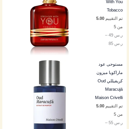
With You
Tobacco
تم التقييم
5.00
من 5
ر.س
49
–
ر.س
85
مستوحى عود
ماراكويا ميزون
كريفيللي Oud
Maracujá
Maison Crivelli
تم التقييم
5.00
من 5
ر.س
55
–