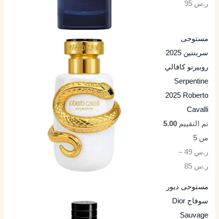
ر.س
95
مستوحى
سربنتين 2025
روبيرتو كافالي
Serpentine
2025 Roberto
Cavalli
تم التقييم
5.00
من 5
ر.س
49
–
ر.س
85
مستوحى ديور
سوفاج Dior
Sauvage