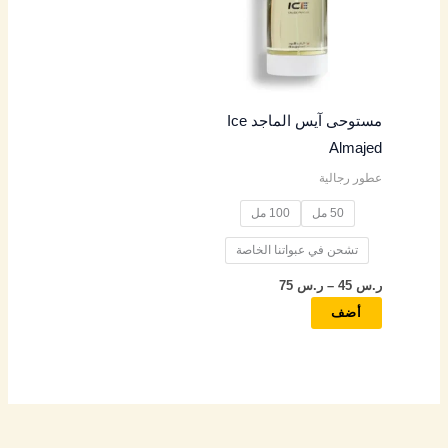
خلال
الأشكال
المختلفة
لهذا
المنتج.
مستوحى آيس الماجد Ice
يمكن
Almajed
اختيار
عطور رجالية
الخيارات
على
50 مل
100 مل
صفحة
تشحن في عبواتنا الخاصة
المنتج
ر.س
45
–
ر.س
75
أضف