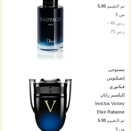
تم التقييم
5.00
من 5
ر.س
45
–
ر.س
75
مستوحى
إنفيكتوس
فيكتوري
إليكسير رابان
Invictus Victory
Elixir Rabanne
تم التقييم
5.00
من 5