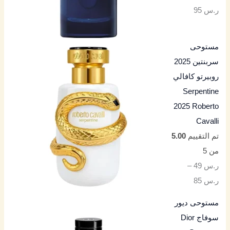
ر.س
95
مستوحى
سربنتين 2025
روبيرتو كافالي
Serpentine
2025 Roberto
Cavalli
تم التقييم
5.00
من 5
ر.س
49
–
ر.س
85
مستوحى ديور
سوفاج Dior