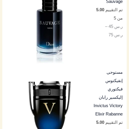
Sauvage
تم التقييم
5.00
من 5
ر.س
45
–
ر.س
75
مستوحى
إنفيكتوس
فيكتوري
إليكسير رابان
Invictus Victory
Elixir Rabanne
تم التقييم
5.00