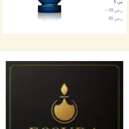
من 5
ر.س
49
–
ر.س
85