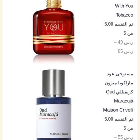
With You
Tobacco
تم التقييم
5.00
من 5
ر.س
49
–
ر.س
85
مستوحى عود
ماراكويا ميزون
كريفيللي Oud
Maracujá
Maison Crivelli
تم التقييم
5.00
من 5
ر.س
55
–