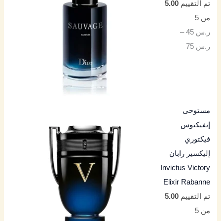
تم التقييم
5.00
من 5
ر.س
45
–
ر.س
75
مستوحى
إنفيكتوس
فيكتوري
إليكسير رابان
Invictus Victory
Elixir Rabanne
تم التقييم
5.00
من 5