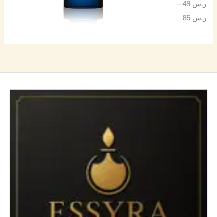
ر.س
49
–
ر.س
85