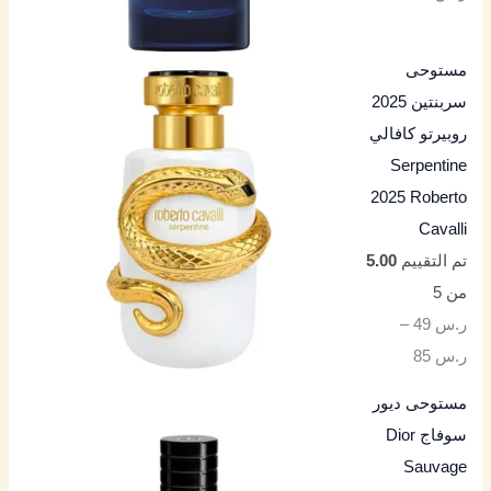
مستوحى
سربنتين 2025
روبيرتو كافالي
Serpentine
2025 Roberto
Cavalli
تم التقييم
5.00
من 5
ر.س
49
–
ر.س
85
مستوحى ديور
سوفاج Dior
Sauvage