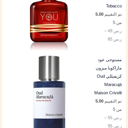
Tobacco
تم التقييم
5.00
من 5
ر.س
49
–
ر.س
85
مستوحى عود
ماراكويا ميزون
كريفيللي Oud
Maracujá
Maison Crivelli
تم التقييم
5.00
من 5
ر.س
55
–
ر.س
95