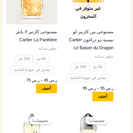
س
س
س
س
س
الأشكال
الأشكال
غير متوفر في
المختلفة
المختلفة
المخزون
4
5
4
4
4
لهذا
لهذا
المنتج.
المنتج.
9
5
9
5
9
مستوحى من كارتير لو
مستوحى كارتير لا بانثر
يمكن
يمكن
بيسيه دو دراغون Cartier
Cartier La Panthère
اختيار
اختيار
خ
خ
خ
خ
خ
Le Baiser du Dragon
عطور نسائية
الخيارات
الخيارات
ل
ل
ل
ل
ل
عطور نسائية
على
على
50 مل
100 مل
ا
ا
ا
ا
ا
صفحة
صفحة
50 مل
100 مل
ل
ل
ل
ل
ل
تشحن في عبواتنا الخاصة
المنتج
المنتج
تشحن في عبواتنا الخاصة
ر.س
45
–
ر.س
75
ر
ر
ر
ر
ر
ر.س
55
–
ر.س
95
أضف
.
.
.
.
.
أضف
س
س
س
س
س
نطاق
نطاق
هناك
هناك
السعر:
السعر:
8
9
8
7
8
تخفيضات!
تخفيضات!
العديد
العديد
من
من
5
5
5
5
5
من
من