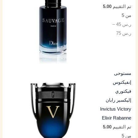
تم التقييم
5.00
من 5
ر.س
45
–
ر.س
75
مستوحى
إنفيكتوس
فيكتوري
إليكسير رابان
Invictus Victory
Elixir Rabanne
تم التقييم
5.00
من 5