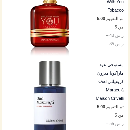
With You
Tobacco
تم التقييم
5.00
من 5
ر.س
49
–
ر.س
85
مستوحى عود
ماراكويا ميزون
كريفيللي Oud
Maracujá
Maison Crivelli
تم التقييم
5.00
من 5
ر.س
55
–