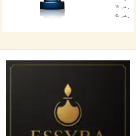
ر.س
49
–
ر.س
85