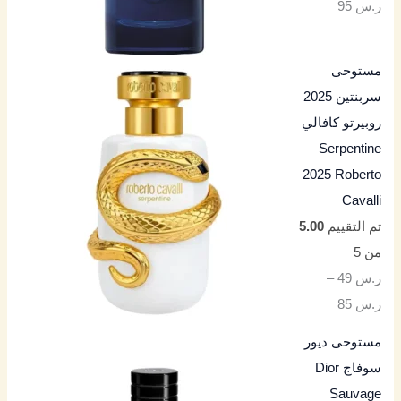
ر.س
95
مستوحى
سربنتين 2025
روبيرتو كافالي
Serpentine
2025 Roberto
Cavalli
تم التقييم
5.00
من 5
ر.س
49
–
ر.س
85
مستوحى ديور
سوفاج Dior
Sauvage