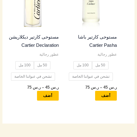
خلال
خلال
الأشكال
الأشكال
المختلفة
المختلفة
لهذا
لهذا
المنتج.
المنتج.
مستوحى كارتير باشا
مستوحى كارتير ديكلاريشن
يمكن
يمكن
Cartier Declaration
Cartier Pasha
اختيار
اختيار
عطور رجالية
عطور رجالية
الخيارات
الخيارات
على
على
50 مل
100 مل
50 مل
100 مل
صفحة
صفحة
تشحن في عبواتنا الخاصة
تشحن في عبواتنا الخاصة
المنتج
المنتج
ر.س
45
–
ر.س
75
ر.س
45
–
ر.س
75
أضف
أضف