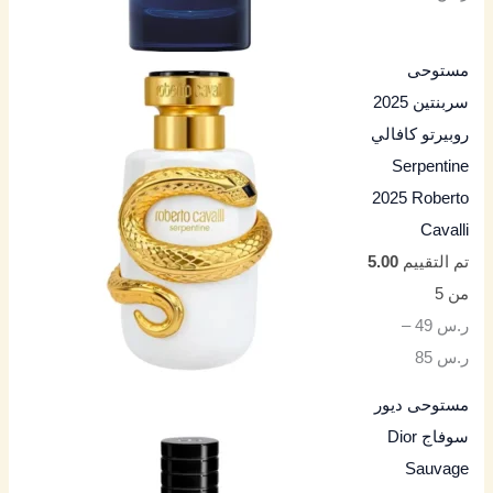
مستوحى
سربنتين 2025
روبيرتو كافالي
Serpentine
2025 Roberto
Cavalli
تم التقييم
5.00
من 5
ر.س
49
–
ر.س
85
مستوحى ديور
سوفاج Dior
Sauvage