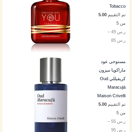
Tobacco
تم التقييم
5.00
من 5
ر.س
49
–
ر.س
85
مستوحى عود
ماراكويا ميزون
كريفيللي Oud
Maracujá
Maison Crivelli
تم التقييم
5.00
من 5
ر.س
55
–
ر.س
95