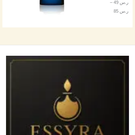
ر.س
49
–
ر.س
85