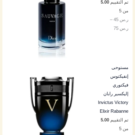
تم التقييم
5.00
من 5
ر.س
45
–
ر.س
75
مستوحى
إنفيكتوس
فيكتوري
إليكسير رابان
Invictus Victory
Elixir Rabanne
تم التقييم
5.00
من 5