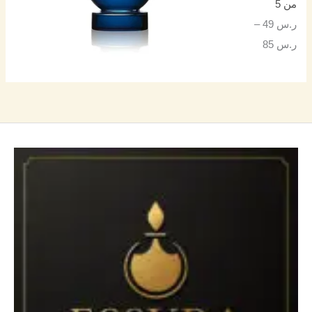
من 5
ر.س
49
–
ر.س
85