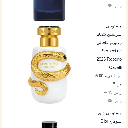
ر.س
95
مستوحى
سربنتين 2025
روبيرتو كافالي
Serpentine
2025 Roberto
Cavalli
تم التقييم
5.00
من 5
ر.س
49
–
ر.س
85
مستوحى ديور
سوفاج Dior