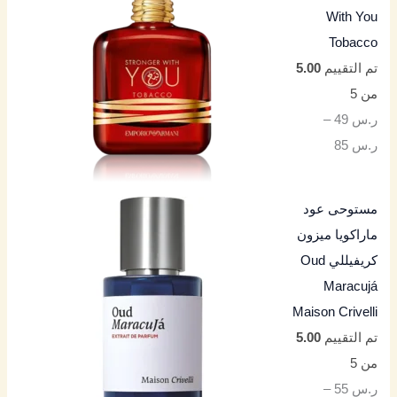
With You
Tobacco
تم التقييم
5.00
من 5
ر.س
49
–
ر.س
85
مستوحى عود
ماراكويا ميزون
كريفيللي Oud
Maracujá
Maison Crivelli
تم التقييم
5.00
من 5
ر.س
55
–