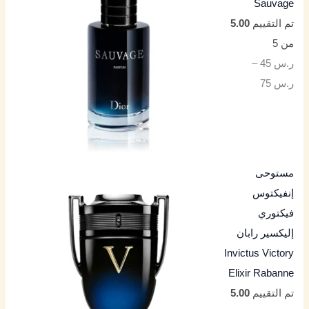
Sauvage
تم التقييم
5.00
من 5
ر.س
45
–
ر.س
75
مستوحى
إنفيكتوس
فيكتوري
إليكسير رابان
Invictus Victory
Elixir Rabanne
تم التقييم
5.00