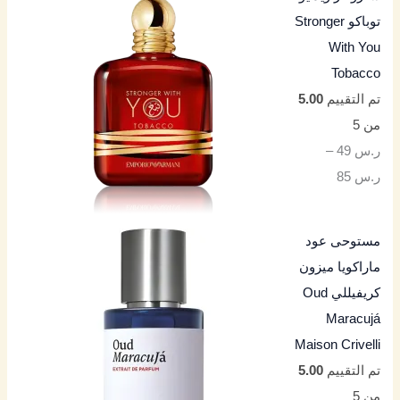
توباكو Stronger
With You
Tobacco
تم التقييم
5.00
من 5
ر.س
49
–
ر.س
85
مستوحى عود
ماراكويا ميزون
كريفيللي Oud
Maracujá
Maison Crivelli
تم التقييم
5.00
من 5