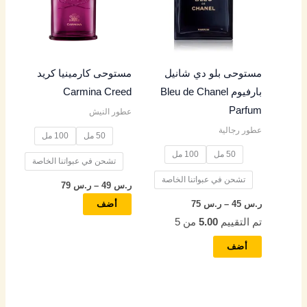
س
س
س
س
س
الأشكال
الأشكال
المختلفة
المختلفة
4
5
4
4
4
لهذا
لهذا
المنتج.
المنتج.
9
5
9
5
9
مستوحى بلو دي شانيل
مستوحى كارمينيا كريد
يمكن
يمكن
بارفيوم Bleu de Chanel
Carmina Creed
اختيار
اختيار
خ
خ
خ
خ
خ
Parfum
عطور النيش
الخيارات
الخيارات
ل
ل
ل
ل
ل
عطور رجالية
على
على
50 مل
100 مل
ا
ا
ا
ا
ا
صفحة
صفحة
50 مل
100 مل
ل
ل
ل
ل
ل
تشحن في عبواتنا الخاصة
المنتج
المنتج
تشحن في عبواتنا الخاصة
ر.س
49
–
ر.س
79
ر
ر
ر
ر
ر
ر.س
45
–
ر.س
75
أضف
.
.
.
.
.
تم التقييم
5.00
من 5
س
س
س
س
س
أضف
8
9
8
7
8
5
5
5
5
5