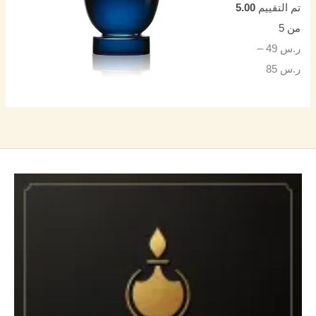
تم التقييم
5.00
من 5
ر.س
49
–
ر.س
85