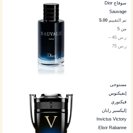
سوفاج Dior
Sauvage
تم التقييم
5.00
من 5
ر.س
45
–
ر.س
75
مستوحى
إنفيكتوس
فيكتوري
إليكسير رابان
Invictus Victory
Elixir Rabanne