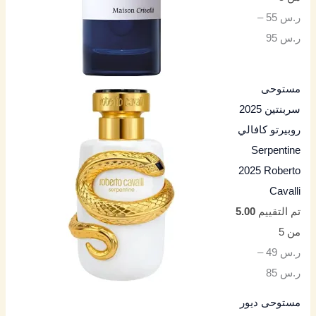
ر.س
55
–
ر.س
95
مستوحى
سربنتين 2025
روبيرتو كافالي
Serpentine
2025 Roberto
Cavalli
تم التقييم
5.00
من 5
ر.س
49
–
ر.س
85
مستوحى ديور