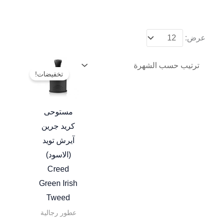
عرض:
نطاق
هناك
السعر:
تخفيضات!
العديد
من
من
خلال
الأشكال
مستوحى
المختلفة
كريد جرين
لهذا
آيرش تويد
المنتج.
(الاسود)
يمكن
Creed
اختيار
Green Irish
الخيارات
Tweed
على
عطور رجالية
صفحة