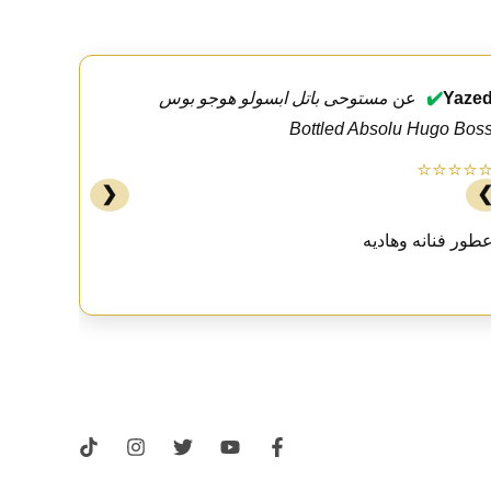
Yaze
✔️
عن
مستوحى باتل ابسولو هوجو بوس
Bottled Absolu Hugo Bos
⭐⭐⭐⭐
❮
طور فنانه وهاديه