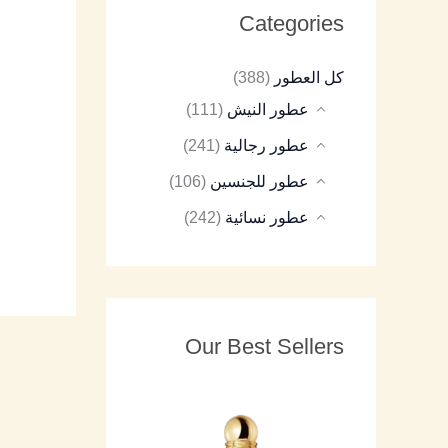
Categories
8
9
8
7
8
كل العطور
(388)
5
5
5
5
5
عطور النيش
(111)
عطور رجالية
(241)
عطور للجنسين
(106)
عطور نسائية
(242)
Our Best Sellers