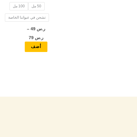
50 مل
100 مل
المنتج
تشحن في عبواتنا الخاصة
ر.س
49
–
ر.س
79
أضف