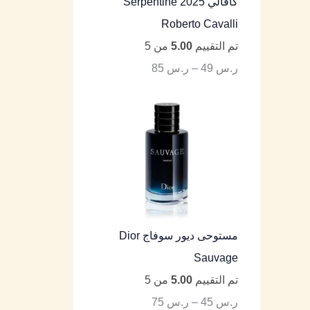
كافالي Serpentine 2025
Roberto Cavalli
تم التقييم
5.00
من 5
ر.س
49
–
ر.س
85
مستوحى ديور سوفاج Dior
Sauvage
تم التقييم
5.00
من 5
ر.س
45
–
ر.س
75