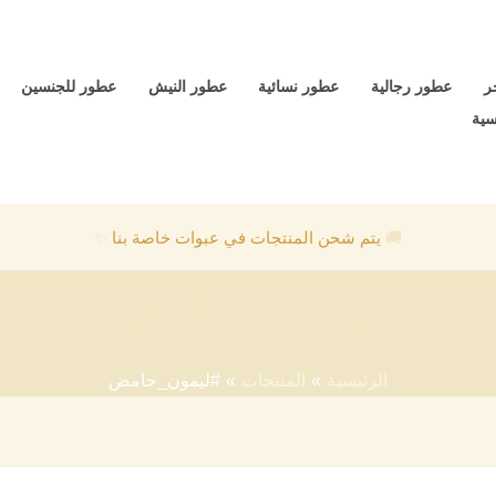
ر
عطور رجالية
عطور نسائية
عطور النيش
عطور للجنسين
سية
🚚
يتم شحن المنتجات في عبوات خاصة بنا
✨
#ليمون_حامض
الرئيسية
المنتجات
#ليمون_حامض