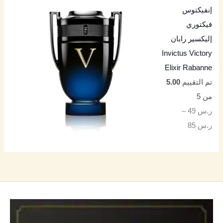
إنفيكتوس
فيكتوري
إليكسير رابان
Invictus Victory
Elixir Rabanne
تم التقييم
5.00
من 5
ر.س
49
–
ر.س
85