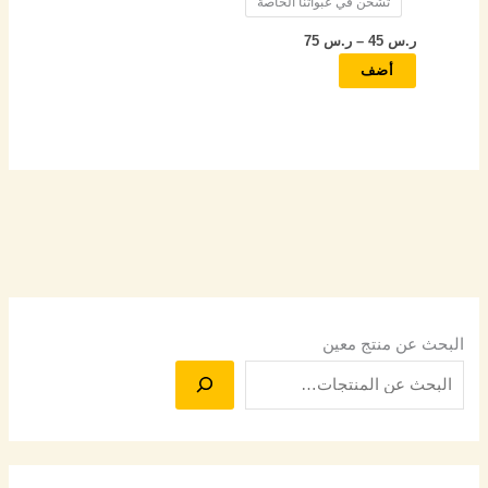
تشحن في عبواتنا الخاصة
ر.س
45
–
ر.س
75
أضف
البحث عن منتج معين