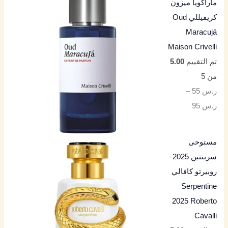
ماراكويا ميزون
كريفيللي Oud
Maracujá
Maison Crivelli
تم التقييم
5.00
من 5
ر.س
55
–
ر.س
95
مستوحى
سربنتين 2025
روبيرتو كافالي
Serpentine
2025 Roberto
Cavalli