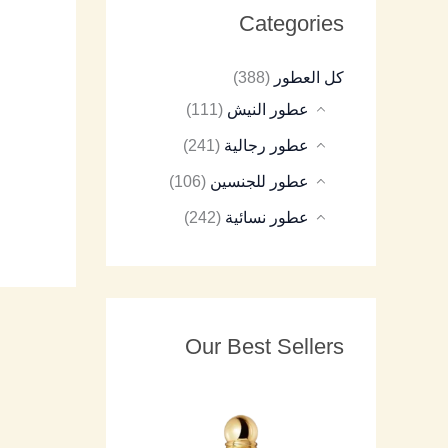
Categories
8
9
8
7
8
كل العطور
(388)
5
5
5
5
5
عطور النيش
(111)
عطور رجالية
(241)
عطور للجنسين
(106)
عطور نسائية
(242)
Our Best Sellers