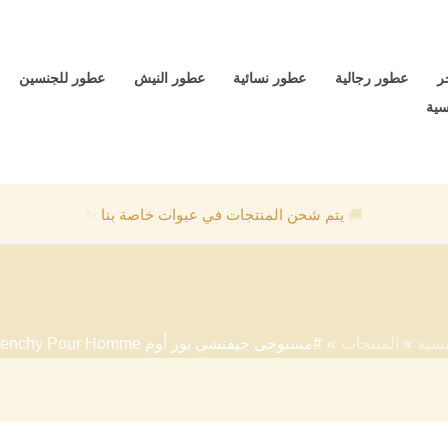
ر
عطور رجالية
عطور نسائية
عطور النيش
عطور للجنسين
سية
🚚
يتم شحن المنتجات في عبوات خاصة بنا
✨
وم Givenchy Pour Homme
يسية
المنتجات
#مستوحى جيفنشي بور أوم Givenchy Pour Homme