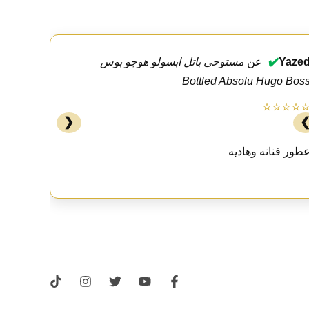
Yaze
✔️
عن
مستوحى باتل ابسولو هوجو بوس
Bottled Absolu Hugo Bos
⭐⭐⭐⭐
❮
طور فنانه وهاديه