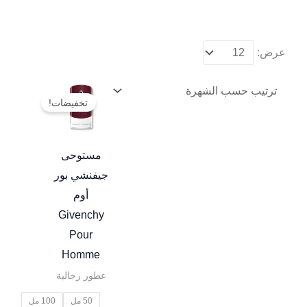
عرض:
نطاق
هناك
السعر:
تخفيضات!
العديد
من
من
خلال
الأشكال
مستوحى
المختلفة
جيفنشي بور
لهذا
أوم
المنتج.
Givenchy
يمكن
Pour
اختيار
Homme
الخيارات
عطور رجالية
على
50 مل
100 مل
صفحة