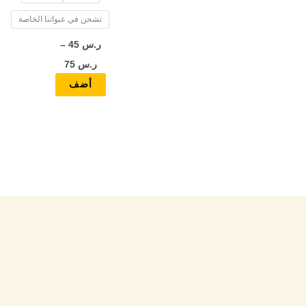
المنتج
تشحن في عبواتنا الخاصة
ر.س
45
–
ر.س
75
أضف