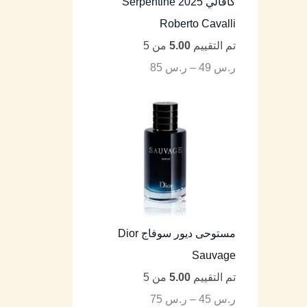
كافالي Serpentine 2025
Roberto Cavalli
تم التقييم
5.00
من 5
ر.س
49
–
ر.س
85
مستوحى ديور سوفاج Dior
Sauvage
تم التقييم
5.00
من 5
ر.س
45
–
ر.س
75