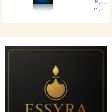
ر.س
49
–
ر.س
85