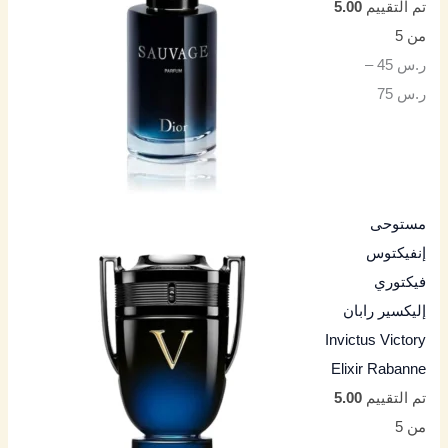
تم التقييم
5.00
من 5
ر.س
45
–
ر.س
75
مستوحى
إنفيكتوس
فيكتوري
إليكسير رابان
Invictus Victory
Elixir Rabanne
تم التقييم
5.00
من 5