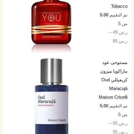
Tobacco
تم التقييم
5.00
من 5
ر.س
49
–
ر.س
85
مستوحى عود
ماراكويا ميزون
كريفيللي Oud
Maracujá
Maison Crivelli
تم التقييم
5.00
من 5
ر.س
55
–
ر.س
95