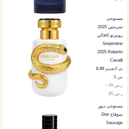
مستوحى
سربنتين 2025
روبيرتو كافالي
Serpentine
2025 Roberto
Cavalli
تم التقييم
5.00
من 5
ر.س
49
–
ر.س
85
مستوحى ديور
سوفاج Dior
Sauvage