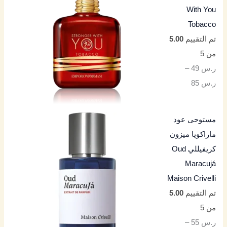
With You
Tobacco
تم التقييم
5.00
من 5
ر.س
49
–
ر.س
85
مستوحى عود
ماراكويا ميزون
كريفيللي Oud
Maracujá
Maison Crivelli
تم التقييم
5.00
من 5
ر.س
55
–