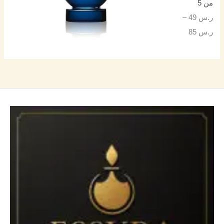
من 5
ر.س
49
–
ر.س
85