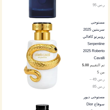
ر.س
95
مستوحى
سربنتين 2025
روبيرتو كافالي
Serpentine
2025 Roberto
Cavalli
تم التقييم
5.00
من 5
ر.س
49
–
ر.س
85
مستوحى ديور
سوفاج Dior