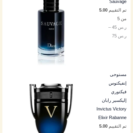
Sauvage
تم التقييم
5.00
من 5
ر.س
45
–
ر.س
75
مستوحى
إنفيكتوس
فيكتوري
إليكسير رابان
Invictus Victory
Elixir Rabanne
تم التقييم
5.00