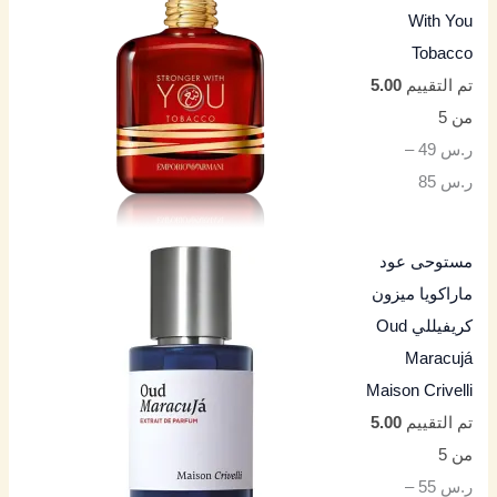
With You
Tobacco
تم التقييم
5.00
من 5
ر.س
49
–
ر.س
85
مستوحى عود
ماراكويا ميزون
كريفيللي Oud
Maracujá
Maison Crivelli
تم التقييم
5.00
من 5
ر.س
55
–