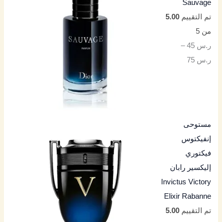
Sauvage
تم التقييم
5.00
من 5
ر.س
45
–
ر.س
75
مستوحى
إنفيكتوس
فيكتوري
إليكسير رابان
Invictus Victory
Elixir Rabanne
تم التقييم
5.00