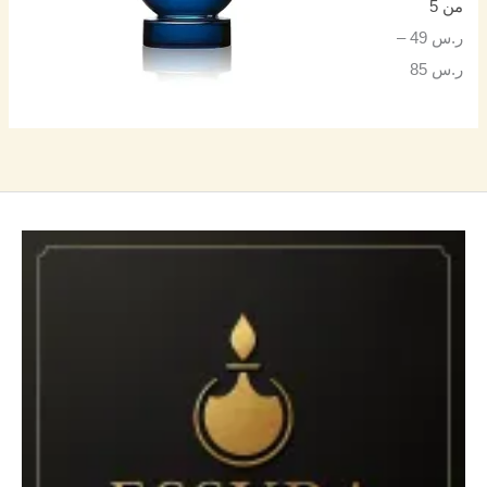
من 5
ر.س
49
–
ر.س
85