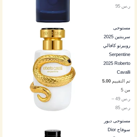
ر.س
95
مستوحى
سربنتين 2025
روبيرتو كافالي
Serpentine
2025 Roberto
Cavalli
تم التقييم
5.00
من 5
ر.س
49
–
ر.س
85
مستوحى ديور
سوفاج Dior