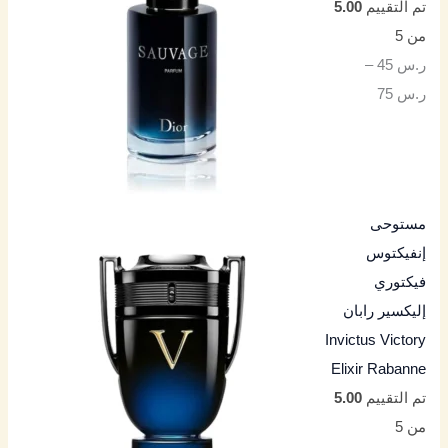
تم التقييم
5.00
من 5
ر.س
45
–
ر.س
75
مستوحى
إنفيكتوس
فيكتوري
إليكسير رابان
Invictus Victory
Elixir Rabanne
تم التقييم
5.00
من 5