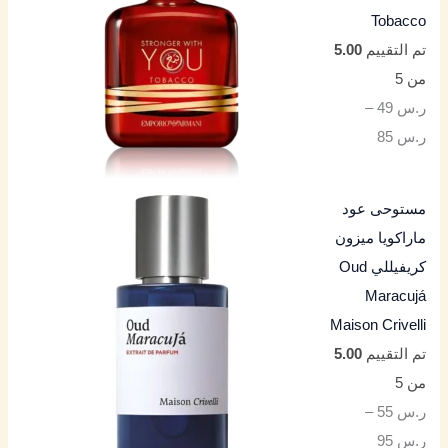
Tobacco
تم التقييم
5.00
من 5
ر.س
49
–
ر.س
85
مستوحى عود
ماراكويا ميزون
كريفيللي Oud
Maracujá
Maison Crivelli
تم التقييم
5.00
من 5
ر.س
55
–
ر.س
95