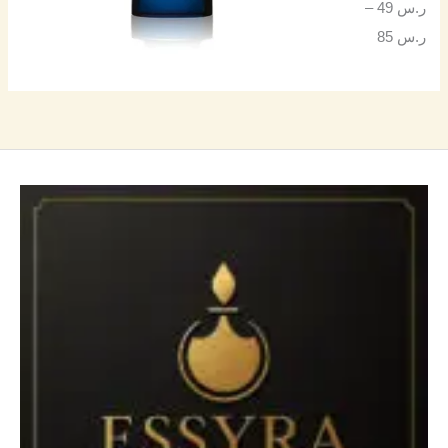
ر.س
49
–
ر.س
85