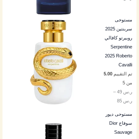
مستوحى
سربنتين 2025
روبيرتو كافالي
Serpentine
2025 Roberto
Cavalli
تم التقييم
5.00
من 5
ر.س
49
–
ر.س
85
مستوحى ديور
سوفاج Dior
Sauvage