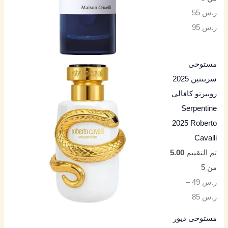
ر.س
55
–
ر.س
95
مستوحى
سربنتين 2025
روبيرتو كافالي
Serpentine
2025 Roberto
Cavalli
تم التقييم
5.00
من 5
ر.س
49
–
ر.س
85
مستوحى ديور