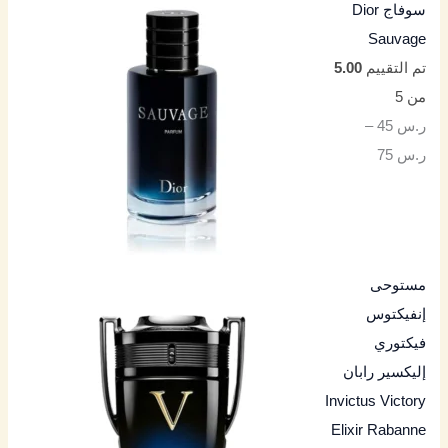
سوفاج Dior
Sauvage
تم التقييم
5.00
من 5
ر.س
45
–
ر.س
75
مستوحى
إنفيكتوس
فيكتوري
إليكسير رابان
Invictus Victory
Elixir Rabanne