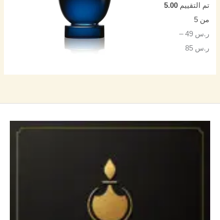
تم التقييم
5.00
من 5
ر.س
49
–
ر.س
85