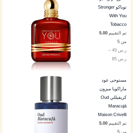
توباكو Stronger
With You
Tobacco
تم التقييم
5.00
من 5
ر.س
49
–
ر.س
85
مستوحى عود
ماراكويا ميزون
كريفيللي Oud
Maracujá
Maison Crivelli
تم التقييم
5.00
من 5