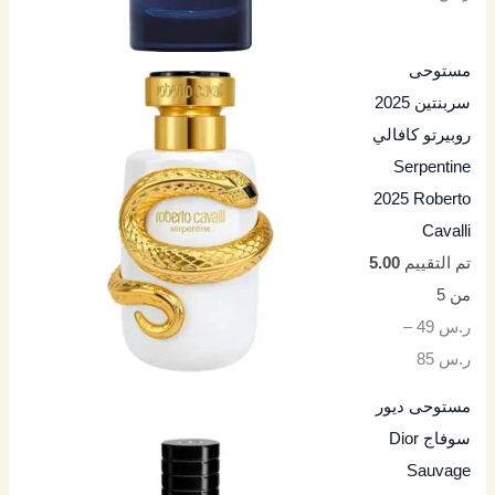
مستوحى
سربنتين 2025
روبيرتو كافالي
Serpentine
2025 Roberto
Cavalli
تم التقييم
5.00
من 5
ر.س
49
–
ر.س
85
مستوحى ديور
سوفاج Dior
Sauvage