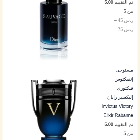
تم التقييم
5.00
من 5
ر.س
45
–
ر.س
75
مستوحى
إنفيكتوس
فيكتوري
إليكسير رابان
Invictus Victory
Elixir Rabanne
تم التقييم
5.00
من 5