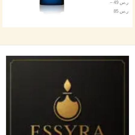
ر.س
49
–
ر.س
85