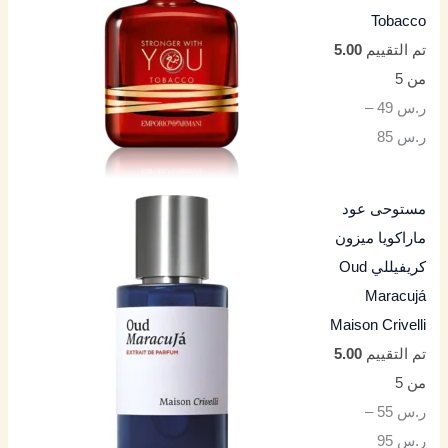
Tobacco
تم التقييم
5.00
من 5
ر.س
49
–
ر.س
85
مستوحى عود
ماراكويا ميزون
كريفيللي Oud
Maracujá
Maison Crivelli
تم التقييم
5.00
من 5
ر.س
55
–
ر.س
95