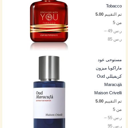
Tobacco
تم التقييم
5.00
من 5
ر.س
49
–
ر.س
85
مستوحى عود
ماراكويا ميزون
كريفيللي Oud
Maracujá
Maison Crivelli
تم التقييم
5.00
من 5
ر.س
55
–
ر.س
95