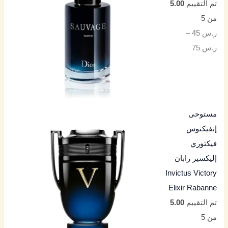
تم التقييم
5.00
من 5
ر.س
45
–
ر.س
75
مستوحى
إنفيكتوس
فيكتوري
إليكسير رابان
Invictus Victory
Elixir Rabanne
تم التقييم
5.00
من 5