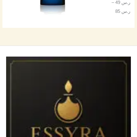
ر.س
49
–
ر.س
85