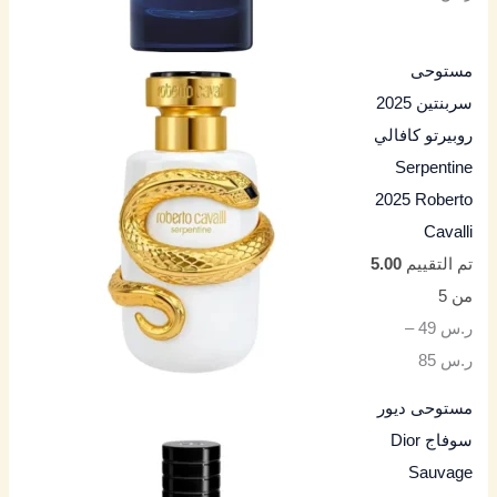
مستوحى
سربنتين 2025
روبيرتو كافالي
Serpentine
2025 Roberto
Cavalli
تم التقييم
5.00
من 5
ر.س
49
–
ر.س
85
مستوحى ديور
سوفاج Dior
Sauvage