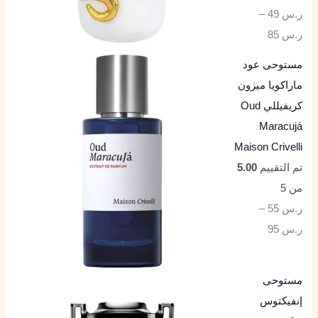
ر.س
49
–
ر.س
85
مستوحى عود
ماراكويا ميزون
كريفيللي Oud
Maracujá
Maison Crivelli
تم التقييم
5.00
من 5
ر.س
55
–
ر.س
95
مستوحى
إنفيكتوس