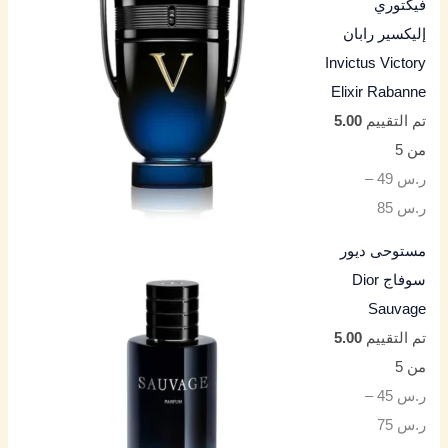
فيكتوري
إليكسير رابان
Invictus Victory
Elixir Rabanne
تم التقييم
5.00
من 5
ر.س
49
–
ر.س
85
مستوحى ديور
سوفاج Dior
Sauvage
تم التقييم
5.00
من 5
ر.س
45
–
ر.س
75