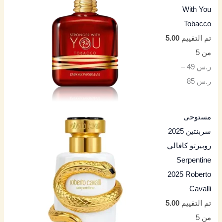
With You
Tobacco
تم التقييم
5.00
من 5
ر.س
49
–
ر.س
85
مستوحى
سربنتين 2025
روبيرتو كافالي
Serpentine
2025 Roberto
Cavalli
تم التقييم
5.00
من 5