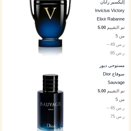
إليكسير رابان
Invictus Victory
Elixir Rabanne
تم التقييم
5.00
من 5
ر.س
49
–
ر.س
85
مستوحى ديور
سوفاج Dior
Sauvage
تم التقييم
5.00
من 5
ر.س
45
–
ر.س
75