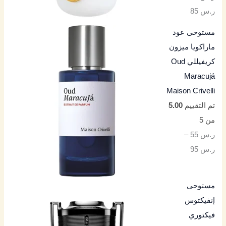
ر.س
85
مستوحى عود
ماراكويا ميزون
كريفيللي Oud
Maracujá
Maison Crivelli
تم التقييم
5.00
من 5
ر.س
55
–
ر.س
95
مستوحى
إنفيكتوس
فيكتوري