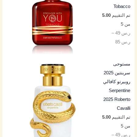
Tobacco
تم التقييم
5.00
من 5
ر.س
49
–
ر.س
85
مستوحى
سربنتين 2025
روبيرتو كافالي
Serpentine
2025 Roberto
Cavalli
تم التقييم
5.00
من 5
ر.س
49
–